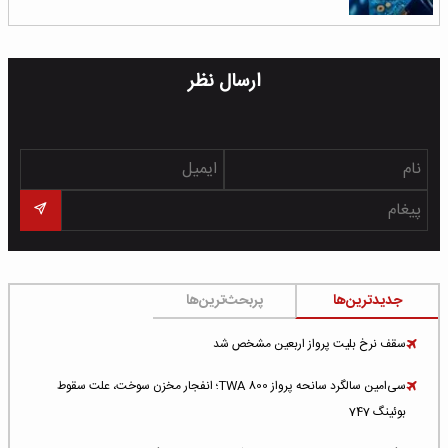
ارسال نظر
جدیدترین‌ها
پربحث‌ترین‌ها
سقف نرخ بلیت پرواز اربعین مشخص شد
سی‌امین سالگرد سانحه پرواز TWA 800؛ انفجار مخزن سوخت، علت سقوط
بوئینگ 747