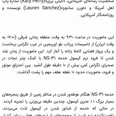
شخصیت رسانه‌ای آمریکایی، «کیتی پری»(Katy Perry) ستاره پاپ
اهل آمریکا و «لورن سانچز»(Lauren Sánchez) نویسنده و
روزنامه‌نگار آمریکایی.
این ماموریت در ساعت ۹:۳۰ به وقت منطقه زمانی شرقی (۱۷:۰۰ به
وقت ایران) از تاسیسات پرتاب بلو اوریجین در غرب تگزاس برخاست
و یک پرواز فضایی کاملا زنانه را آغاز کرد. این ماموریت از زمان بلند
شدن تا فرود نرم کپسول خدمه NS-31 با کمک چتر نجات در
صحرای تگزاس کمی بیش از ۱۰ دقیقه طول کشید. بین احتراق موتور
و فرود، ماموریت حدود ۱۰ نقطه عطف مهم را پشت گذاشت.
خدمه NS-31 هنگام غوطه‌ور شدن در مناظر زمین از طریق پنجره‌های
بسیار بزرگ ۱.۱ متری کپسول، چندین دقیقه بی‌وزنی را تجربه کردند.
در حالی که خدمه از شناور شدن در کپسول لذت می‌بردند،
تقویت‌کننده نیو شپرد از مجموعه‌ای از ترمزهای هوایی برای کنترل