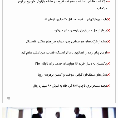
درگذشت خلبان باسابقه و عضو تیم آفرود در حادثه واژگونی خودرو در کویر
مرنجاب
بلیت پرواز تهران ــ نجف حداقل ۲۰ میلیون تومان شد
پرواز اردبیل - عراق برای اربعین دایر می‌شود
هشدار شرکت‌های هواپیمایی چین درباره ضررهای سنگین تابستانی
اولین پیام از مدار؛ فضانورد ناسا از ایستگاه فضایی بین‌المللی سلام کرد
پاکستان به دنبال خرید ۱۶ هواپیمای جدید برای ناوگان PIA
تنش‌های منطقه‌ای؛ گرانی سوخت و آسمان پرهزینه اروپا
ترفند مسافر برای قاچاق ۴۸۲ گرم طلا به ارزش ۸۲ میلیارد ریال
افزایش سطح تهدید برای ایرلاین‌های فعال در خاورمیانه
شلوغ‌ترین فرودگاه‌های اروپا در ۲۰۲۵: لندن، استانبول و پاریس