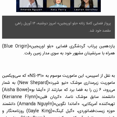
پرواز فضایی کاملا زنانه «بلو اوریجین» امروز دوشنبه، ۱۴ آوریل راهی
مقصد خود شد.
یازدهمین پرتاب گردشگری فضایی «بلو اوریجین»(Blue Origin)
همراه با سرنشینان مشهور خود به سوی مدار زمین رفت.
به نقل از اسپیس، این ماموریت موسوم به «NS-31» که سی‌ویکمین
ماموریت زیرمداری موشک «نیو شپرد»(New Shepard) به شمار
می‌رود، ۶ زن را به فضا برد که عبارتند از «آیشا بو»(Aisha Bowe)
دانشمند سابق موشک ناسا، «کریان فلین»(Kerianne Flynn)
تهیه‌کننده آمریکایی، «آماندا نگوین»(Amanda Nguyễn) دانشمند
حوزه زیست‌فضانوردی، «گیل کینگ»(Gayle King) روزنامه‌نگار و