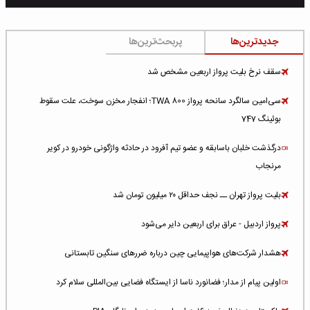
جدیدترین‌ها
پربحث‌ترین‌ها
سقف نرخ بلیت پرواز اربعین مشخص شد
سی‌امین سالگرد سانحه پرواز TWA 800؛ انفجار مخزن سوخت، علت سقوط
بوئینگ 747
درگذشت خلبان باسابقه و عضو تیم آفرود در حادثه واژگونی خودرو در کویر
مرنجاب
بلیت پرواز تهران ــ نجف حداقل ۲۰ میلیون تومان شد
پرواز اردبیل - عراق برای اربعین دایر می‌شود
هشدار شرکت‌های هواپیمایی چین درباره ضررهای سنگین تابستانی
اولین پیام از مدار؛ فضانورد ناسا از ایستگاه فضایی بین‌المللی سلام کرد