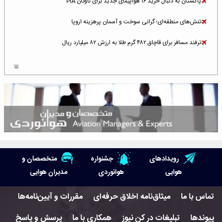
پاکستان به دنبال خرید ۱۶ هواپیمای جدید برای ناوگان PIA
تنش‌های منطقه‌ای؛ گرانی سوخت و آسمان پرهزینه اروپا
ترفند مسافر برای قاچاق ۴۸۲ گرم طلا به ارزش ۸۲ میلیارد ریال
افزایش سطح تهدید برای ایرلاین‌های فعال در خاورمیانه
شلوغ‌ترین فرودگاه‌های اروپا در ۲۰۲۵: لندن، استانبول و پاریس
پخش زنده پرواز سیزدهم موشک استارشیپ اسپیس‌ایکس [جمعه ساعت ۰۱:۴۵]
افزایش ۶ میلیارد دلاری هزینه‌ سوخت یونایتد ایرلاینز
هوش مصنوعی وارد تعمیر و بازرسی موتورهای هواپیما شد
رویدادهای
جشنواره
متخصصان و
حمله هوایی به تأسیسات فرودگاه سمنان
هوایی
هوانوردی
مدیران هوایی
استخدام در صنعت هوانوردی کانادا با آموزش رایگان و حقوق ۱۲۷ هزار دلاری
تماس با ما
میثاق‌نامه اخلاق حرفه‌ای
مقررات و آیین‌نامه‌ها
اعزام سه مهمان جدید به ایستگاه فضایی بین‌المللی
پیوندها
تبلیغات در کن نیوز
همکاری با ما
پرسش و پاسخ