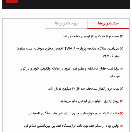
جدیدترین‌ها
پربحث‌ترین‌ها
سقف نرخ بلیت پرواز اربعین مشخص شد
سی‌امین سالگرد سانحه پرواز TWA 800؛ انفجار مخزن سوخت، علت سقوط
بوئینگ 747
درگذشت خلبان باسابقه و عضو تیم آفرود در حادثه واژگونی خودرو در کویر
مرنجاب
بلیت پرواز تهران ــ نجف حداقل ۲۰ میلیون تومان شد
پرواز اردبیل - عراق برای اربعین دایر می‌شود
هشدار شرکت‌های هواپیمایی چین درباره ضررهای سنگین تابستانی
اولین پیام از مدار؛ فضانورد ناسا از ایستگاه فضایی بین‌المللی سلام کرد