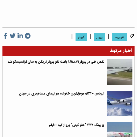
|
|
|
هواپیما
پرواز
کبوتر
اخبار مرتبط
نقص فنی در پرواز UA۸۸۹ باعث لغو پرواز از پکن به سان‌فرانسیسکو شد
ایرباس A۳۲۰؛ موفق‌ترین خانواده هواپیمای مسافربری در جهان
بویینگ ۷۷۷ "هلو کیتی" پرواز کرد +فیلم