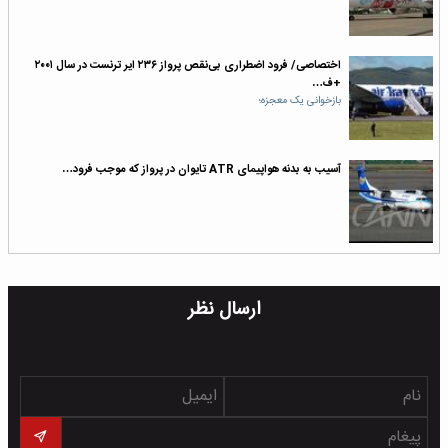
اختصاصی/ فرود اضطراری بی‌نقص پرواز ۲۳۶ ایر ترنست در سال ۲۰۰۱
+ف…
بازخوانی یک معجزه؛
آسیب به بدنه هواپیمای ATR تایوان در پرواز که موجب فرود…
ارسال نظر