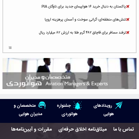
پاکستان به دنبال خرید ۱۶ هواپیمای جدید برای ناوگان PIA
تنش‌های منطقه‌ای؛ گرانی سوخت و آسمان پرهزینه اروپا
ترفند مسافر برای قاچاق ۴۸۲ گرم طلا به ارزش ۸۲ میلیارد ریال
افزایش سطح تهدید برای ایرلاین‌های فعال در خاورمیانه
شلوغ‌ترین فرودگاه‌های اروپا در ۲۰۲۵: لندن، استانبول و پاریس
پخش زنده پرواز سیزدهم موشک استارشیپ اسپیس‌ایکس [جمعه ساعت ۰۱:۴۵]
افزایش ۶ میلیارد دلاری هزینه‌ سوخت یونایتد ایرلاینز
هوش مصنوعی وارد تعمیر و بازرسی موتورهای هواپیما شد
رویدادهای
جشنواره
متخصصان و
حمله هوایی به تأسیسات فرودگاه سمنان
هوایی
هوانوردی
مدیران هوایی
استخدام در صنعت هوانوردی کانادا با آموزش رایگان و حقوق ۱۲۷ هزار دلاری
تماس با ما
میثاق‌نامه اخلاق حرفه‌ای
مقررات و آیین‌نامه‌ها
اعزام سه مهمان جدید به ایستگاه فضایی بین‌المللی