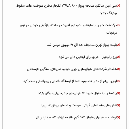
سی‌امین سالگرد سانحه پرواز TWA 800؛ انفجار مخزن سوخت، علت سقوط
بوئینگ 747
درگذشت خلبان باسابقه و عضو تیم آفرود در حادثه واژگونی خودرو در کویر
مرنجاب
بلیت پرواز تهران ــ نجف حداقل ۲۰ میلیون تومان شد
پرواز اردبیل - عراق برای اربعین دایر می‌شود
هشدار شرکت‌های هواپیمایی چین درباره ضررهای سنگین تابستانی
اولین پیام از مدار؛ فضانورد ناسا از ایستگاه فضایی بین‌المللی سلام کرد
پاکستان به دنبال خرید ۱۶ هواپیمای جدید برای ناوگان PIA
تنش‌های منطقه‌ای؛ گرانی سوخت و آسمان پرهزینه اروپا
ترفند مسافر برای قاچاق ۴۸۲ گرم طلا به ارزش ۸۲ میلیارد ریال