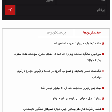
جدیدترین‌ها
پربحث‌ترین‌ها
سقف نرخ بلیت پرواز اربعین مشخص شد
سی‌امین سالگرد سانحه پرواز TWA 800؛ انفجار مخزن سوخت، علت سقوط
بوئینگ 747
درگذشت خلبان باسابقه و عضو تیم آفرود در حادثه واژگونی خودرو در کویر
مرنجاب
بلیت پرواز تهران ــ نجف حداقل ۲۰ میلیون تومان شد
پرواز اردبیل - عراق برای اربعین دایر می‌شود
هشدار شرکت‌های هواپیمایی چین درباره ضررهای سنگین تابستانی