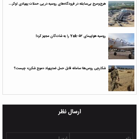
هرج‌ومرج بی‌سابقه در فرودگاه‌های روسیه در پی حملات پهپادی اوکر…
روسیه هواپیمای Yak-۵۲ را به شات‌گان مجهز کرد!
شکارچی روس‌ها؛ سامانه قابل حمل ضدپهپاد «موج شکن» چیست؟
ارسال نظر