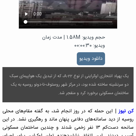
حجم ویدیو: 1.58M
|
مدت زمان
ویدیو: 00:00:30
دانلود ویدیو
یک پهپاد انتحاری اوکراینی از نوع A-22، که از تبدیل یک هواپیمای سبک
دو سرنشینه ساخته شده بود، در مرکز شهر روستوف-نا-دونو روسیه به یک
ساختمان مسکونی برخورد کرد و منفجر شد.
کن نیوز
| این حمله که در روز انجام شد، به گفته مقام‌های محلی
روسیه از دید سامانه‌های دفاعی پنهان ماند و رهگیری نشد. در این
سانحه دست‌کم ۱۳ نفر زخمی شدند و چندین ساختمان مسکونی
آسیب دیدند. این اتفاق نشان‌دهنده توان اوکراین برای اجرای