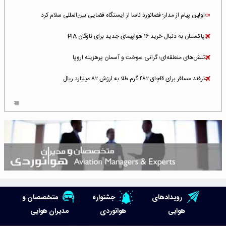
اولین پیام از مدار؛ فضانورد ناسا از ایستگاه فضایی بین‌المللی سلام کرد
پاکستان به دنبال خرید ۱۶ هواپیمای جدید برای ناوگان PIA
تنش‌های منطقه‌ای؛ گرانی سوخت و آسمان پرهزینه اروپا
ترفند مسافر برای قاچاق ۴۸۲ گرم طلا به ارزش ۸۲ میلیارد ریال
افزایش سطح تهدید برای ایرلاین‌های فعال در خاورمیانه
شلوغ‌ترین فرودگاه‌های اروپا در ۲۰۲۵: لندن، استانبول و پاریس
پخش زنده پرواز سیزدهم موشک استارشیپ اسپیس‌ایکس [جمعه ساعت ۰۱:۴۵]
افزایش ۶ میلیارد دلاری هزینه‌ سوخت یونایتد ایرلاینز
هوش مصنوعی وارد تعمیر و بازرسی موتورهای هواپیما شد
رویدادهای
جشنواره
متخصصان و
حمله هوایی به تأسیسات فرودگاه سمنان
هوایی
هوانوردی
مدیران هوایی