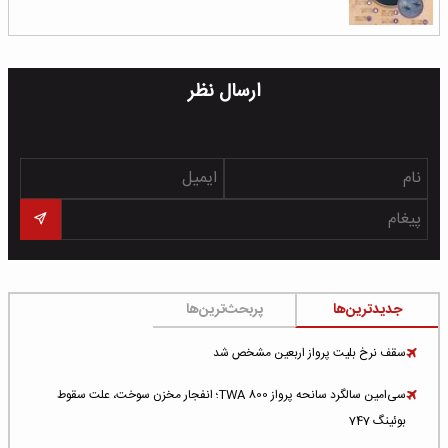
ارسال نظر
جدیدترین‌ها
پربحث‌ترین‌ها
سقف نرخ بلیت پرواز اربعین مشخص شد
سی‌امین سالگرد سانحه پرواز TWA 800؛ انفجار مخزن سوخت، علت سقوط
بوئینگ 747