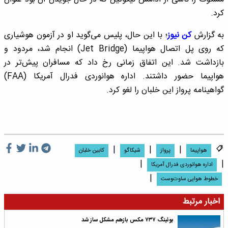
کرد.
به گزارش
کن نیوز
؛ با این حال، پلیس می‌گوید او در آزمون هوشیاری
که روی پل اتصال هواپیما (Jet Bridge) انجام شد، مردود و
بازداشت شد. این اتفاق زمانی رخ داد که مسافران پیش‌تر در
هواپیما حضور داشتند. اداره هوانوردی فدرال آمریکا (FAA)
گواهینامه پرواز این خلبان را لغو کرد.
|
|
|
هواپیما
پرواز
شیکاگو
کابین خلبان
|
|
اداره هوانوردی فدرال آمریکا
|
خطوط هوایی ساوت‌وست
اخبار مرتبط
بوئینگ ۷۳۷ مکس بازهم مشکل ساز شد