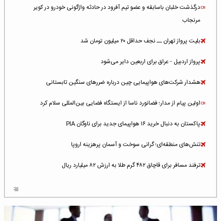
درگذشت خلبان باسابقه و عضو تیم آفرود در حادثه واژگونی خودرو در کویر
مرنجاب
بلیت پرواز تهران ــ نجف حداقل ۲۰ میلیون تومان شد
پرواز اردبیل - عراق برای اربعین دایر می‌شود
هشدار شرکت‌های هواپیمایی چین درباره ضررهای سنگین تابستانی
اولین پیام از مدار؛ فضانورد ناسا از ایستگاه فضایی بین‌المللی سلام کرد
پاکستان به دنبال خرید ۱۶ هواپیمای جدید برای ناوگان PIA
تنش‌های منطقه‌ای؛ گرانی سوخت و آسمان پرهزینه اروپا
ترفند مسافر برای قاچاق ۴۸۲ گرم طلا به ارزش ۸۲ میلیارد ریال
افزایش سطح تهدید برای ایرلاین‌های فعال در خاورمیانه
شلوغ‌ترین فرودگاه‌های اروپا در ۲۰۲۵: لندن، استانبول و پاریس