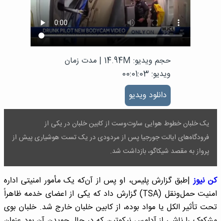
حجم ویدیو: 14.94M
|
مدت زمان
ویدیو: 00:01:03
دانلود ویدیو
یک خلبان خطوط هوایی ساوت‌وست از کابین خلبان در یکی از
فرودگاه‌های ایالت جورجیا پس از مردودی در یک تست هوشیاری پیش از
پرواز به مقصد شیکاگو، بازداشت شد.
کن نیوز
|طبق گزارش پلیس، او پس از آن‌که یک مأمور امنیتی اداره
امنیت حمل‌ونقل (TSA) گزارش داد که یکی از اعضای خدمه ظاهراً
تحت تأثیر الکل یا مواد بوده، از کابین خلبان خارج شد. خلبان بوی
مشکوک را ناشی از آدامس نیکوتین که در حال جویدن آن بود عنوان