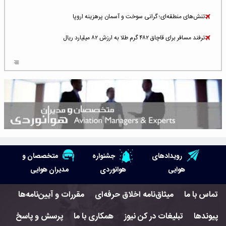
تنش‌های منطقه‌ای؛ گرانی سوخت و آسمان پرهزینه اروپا
ترفند مسافر برای قاچاق ۴۸۲ گرم طلا به ارزش ۸۲ میلیارد ریال
افزایش سطح تهدید برای ایرلاین‌های فعال در خاورمیانه
شلوغ‌ترین فرودگاه‌های اروپا در ۲۰۲۵: لندن، استانبول و پاریس
پخش زنده پرواز سیزدهم موشک استارشیپ اسپیس‌ایکس [جمعه ساعت ۰۱:۴۵]
افزایش ۶ میلیارد دلاری هزینه‌ سوخت یونایتد ایرلاینز
هوش مصنوعی وارد تعمیر و بازرسی موتورهای هواپیما شد
رویدادهای
جشنواره
متخصصان و
حمله هوایی به تأسیسات فرودگاه سمنان
هوایی
هوانوردی
مدیران هوایی
استخدام در صنعت هوانوردی کانادا با آموزش رایگان و حقوق ۱۲۷ هزار دلاری
تماس با ما
میثاق‌نامه اخلاق حرفه‌ای
مقررات و آیین‌نامه‌ها
اعزام سه مهمان جدید به ایستگاه فضایی بین‌المللی
پیوندها
تبلیغات در کن نیوز
همکاری با ما
پرسش و پاسخ