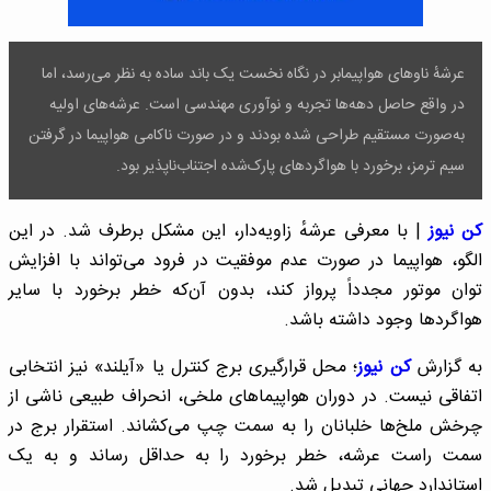
عرشهٔ ناوهای هواپیمابر در نگاه نخست یک باند ساده به نظر می‌رسد، اما
در واقع حاصل دهه‌ها تجربه و نوآوری مهندسی است. عرشه‌های اولیه
به‌صورت مستقیم طراحی شده بودند و در صورت ناکامی هواپیما در گرفتن
سیم ترمز، برخورد با هواگردهای پارک‌شده اجتناب‌ناپذیر بود.
کن نیوز
| با معرفی عرشهٔ زاویه‌دار، این مشکل برطرف شد. در این
الگو، هواپیما در صورت عدم موفقیت در فرود می‌تواند با افزایش
توان موتور مجدداً پرواز کند، بدون آن‌که خطر برخورد با سایر
هواگردها وجود داشته باشد.
به گزارش
کن نیوز
؛ محل قرارگیری برج کنترل یا «آیلند» نیز انتخابی
اتفاقی نیست. در دوران هواپیماهای ملخی، انحراف طبیعی ناشی از
چرخش ملخ‌ها خلبانان را به سمت چپ می‌کشاند. استقرار برج در
سمت راست عرشه، خطر برخورد را به حداقل رساند و به یک
استاندارد جهانی تبدیل شد.