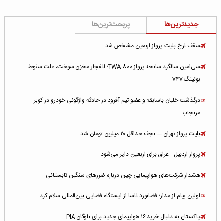
جدیدترین‌ها
پربحث‌ترین‌ها
سقف نرخ بلیت پرواز اربعین مشخص شد
سی‌امین سالگرد سانحه پرواز TWA 800؛ انفجار مخزن سوخت، علت سقوط
بوئینگ 747
درگذشت خلبان باسابقه و عضو تیم آفرود در حادثه واژگونی خودرو در کویر
مرنجاب
بلیت پرواز تهران ــ نجف حداقل ۲۰ میلیون تومان شد
پرواز اردبیل - عراق برای اربعین دایر می‌شود
هشدار شرکت‌های هواپیمایی چین درباره ضررهای سنگین تابستانی
اولین پیام از مدار؛ فضانورد ناسا از ایستگاه فضایی بین‌المللی سلام کرد
پاکستان به دنبال خرید ۱۶ هواپیمای جدید برای ناوگان PIA