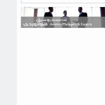
هوش مصنوعی وارد تعمیر و بازرسی موتورهای هواپیما شد
حمله هوایی به تأسیسات فرودگاه سمنان
استخدام در صنعت هوانوردی کانادا با آموزش رایگان و حقوق ۱۲۷ هزار
دلاری
اعزام سه مهمان جدید به ایستگاه فضایی بین‌المللی
نوید می‌دهم که ایرلاین‌های خارجی به کشور برمی‌گردند
چند هواپیما در ایرلاین‌های ایران فعال هستند؟
نوید می‌دهم که ایرلاین‌های خارجی به کشور برمی‌گردند
از بارگیری چمدان‌ها تا کابین خلبان؛ رؤیایی که با یک باور اشتباه متوقف
نشد
بازار پرواز‌های اربعین ۱۴۰۵ با سال‌های گذشته متفاوت خواهد بود
جنگنده نسل ششم اف-47 بوئینگ متفاوت با تمام پیش بینی ها