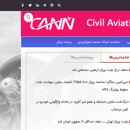
ی
ماهنامه شبکه صنعت هوانوردی
برنامه تراتل
جدیدترین‌ها
پربحث‌ترین‌ها
سقف نرخ بلیت پرواز اربعین مشخص شد
سی‌امین سالگرد سانحه پرواز TWA 800؛ انفجار مخزن سوخت، علت
سقوط بوئینگ 747
درگذشت خلبان باسابقه و عضو تیم آفرود در حادثه واژگونی خودرو در
کویر مرنجاب
بلیت پرواز تهران ــ نجف حداقل ۲۰ میلیون تومان شد