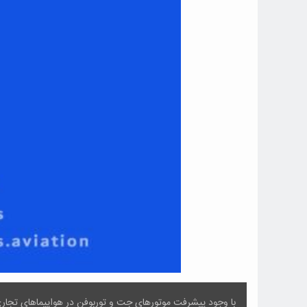
با وجود پیشرفت موتورهای جت و توربوفن در هواپیماهای تجاری 