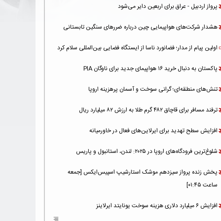
پرواز اردبیل - عراق برای اربعین دایر می‌شود
هشدار شرکت‌های هواپیمایی چین درباره ضررهای سنگین تابستانی
اولین پیام از مدار؛ فضانورد ناسا از ایستگاه فضایی بین‌المللی سلام کرد
پاکستان به دنبال خرید ۱۶ هواپیمای جدید برای ناوگان PIA
تنش‌های منطقه‌ای؛ گرانی سوخت و آسمان پرهزینه اروپا
ترفند مسافر برای قاچاق ۴۸۲ گرم طلا به ارزش ۸۲ میلیارد ریال
افزایش سطح تهدید برای ایرلاین‌های فعال در خاورمیانه
شلوغ‌ترین فرودگاه‌های اروپا در ۲۰۲۵: لندن، استانبول و پاریس
پخش زنده پرواز سیزدهم موشک استارشیپ اسپیس‌ایکس [جمعه
ساعت ۰۱:۴۵]
افزایش ۶ میلیارد دلاری هزینه‌ سوخت یونایتد ایرلاینز