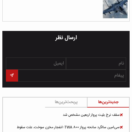
ارسال نظر
جدیدترین‌ها
پربحث‌ترین‌ها
سقف نرخ بلیت پرواز اربعین مشخص شد
سی‌امین سالگرد سانحه پرواز TWA 800؛ انفجار مخزن سوخت، علت سقوط