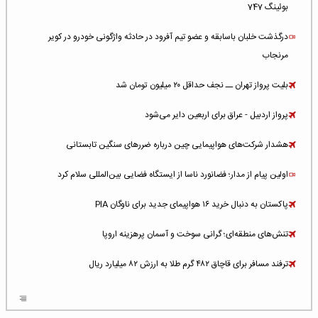
بوئینگ 747
درگذشت خلبان باسابقه و عضو تیم آفرود در حادثه واژگونی خودرو در کویر
مرنجاب
بلیت پرواز تهران ــ نجف حداقل ۲۰ میلیون تومان شد
پرواز اردبیل - عراق برای اربعین دایر می‌شود
هشدار شرکت‌های هواپیمایی چین درباره ضررهای سنگین تابستانی
اولین پیام از مدار؛ فضانورد ناسا از ایستگاه فضایی بین‌المللی سلام کرد
پاکستان به دنبال خرید ۱۶ هواپیمای جدید برای ناوگان PIA
تنش‌های منطقه‌ای؛ گرانی سوخت و آسمان پرهزینه اروپا
ترفند مسافر برای قاچاق ۴۸۲ گرم طلا به ارزش ۸۲ میلیارد ریال
افزایش سطح تهدید برای ایرلاین‌های فعال در خاورمیانه