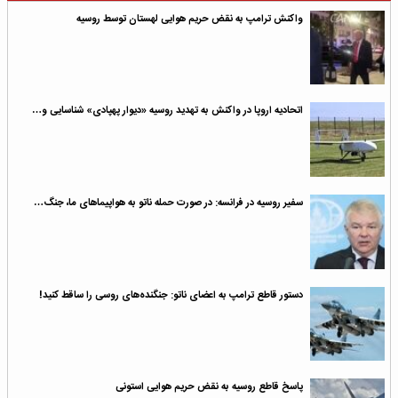
واکنش ترامپ به نقض حریم هوایی لهستان توسط روسیه
اتحادیه اروپا در واکنش به تهدید روسیه «دیوار پهپادی» شناسایی و…
سفیر روسیه در فرانسه: در صورت حمله ناتو به هواپیماهای ما، جنگ…
دستور قاطع ترامپ به اعضای ناتو: جنگنده‌های روسی را ساقط کنید!
پاسخ قاطع روسیه به نقض حریم هوایی استونی