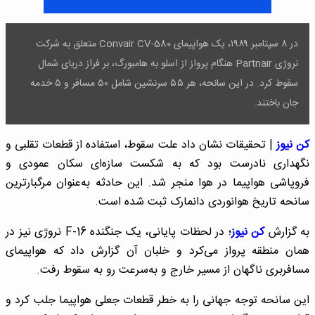
در ۸ سپتامبر ۱۹۸۹، یک هواپیمای Convair CV-580 متعلق به شرکت
نروژی Partnair هنگام پرواز از اسلو به هامبورگ، بر فراز دریای شمال
سقوط کرد. در این سانحه، هر ۵۵ سرنشین شامل ۵۰ مسافر و ۵ خدمه
جان باختند.
کن نیوز
| تحقیقات نشان داد علت سقوط، استفاده از قطعات تقلبی و
نگهداری نادرست بود که به شکست سازه‌ای سکان عمودی و
فروپاشی هواپیما در هوا منجر شد. این حادثه به‌عنوان مرگبارترین
سانحه تاریخ هوانوردی دانمارک ثبت شده است.
به گزارش
کن نیوز
؛ در لحظات پایانی، یک جنگنده F-16 نروژی نیز در
همان منطقه پرواز می‌کرد و خلبان آن گزارش داد که هواپیمای
مسافربری ناگهان از مسیر خارج و به‌سرعت رو به سقوط رفت.
این سانحه توجه جهانی را به خطر قطعات جعلی هواپیما جلب کرد و