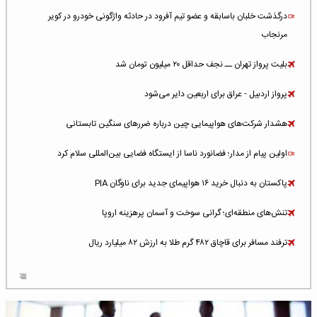
درگذشت خلبان باسابقه و عضو تیم آفرود در حادثه واژگونی خودرو در کویر
مرنجاب
بلیت پرواز تهران ــ نجف حداقل ۲۰ میلیون تومان شد
پرواز اردبیل - عراق برای اربعین دایر می‌شود
هشدار شرکت‌های هواپیمایی چین درباره ضررهای سنگین تابستانی
اولین پیام از مدار؛ فضانورد ناسا از ایستگاه فضایی بین‌المللی سلام کرد
پاکستان به دنبال خرید ۱۶ هواپیمای جدید برای ناوگان PIA
تنش‌های منطقه‌ای؛ گرانی سوخت و آسمان پرهزینه اروپا
ترفند مسافر برای قاچاق ۴۸۲ گرم طلا به ارزش ۸۲ میلیارد ریال
افزایش سطح تهدید برای ایرلاین‌های فعال در خاورمیانه
شلوغ‌ترین فرودگاه‌های اروپا در ۲۰۲۵: لندن، استانبول و پاریس