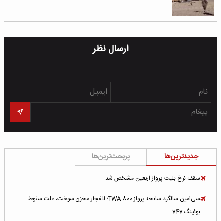
ارسال نظر
جدیدترین‌ها
پربحث‌ترین‌ها
سقف نرخ بلیت پرواز اربعین مشخص شد
سی‌امین سالگرد سانحه پرواز TWA 800؛ انفجار مخزن سوخت، علت سقوط
بوئینگ 747