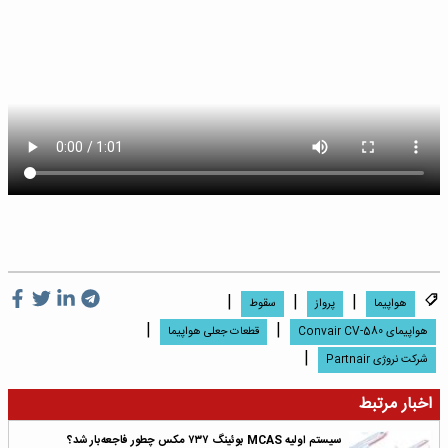
|
|
|
هواپیما
پرواز
سقوط
|
|
هواپیمای Convair CV-580
قطعات جعلی هواپیما
|
شرکت نروژی Partnair
اخبار مرتبط
سیستم اولیه MCAS بوئینگ ۷۳۷ مکس چطور فاجعه‌بار شد؟