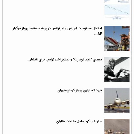
احتمال محکومیت ایرباس و ایرفرانس در پرونده سقوط پرواز مرگبار
AF…
معمای "آملیا ارهارت" و دستور اخیر ترامپ برای انتشار…
فرود اضطراری پرواز کرمان–تهران
سقوط بالگرد حامل مقامات طالبان