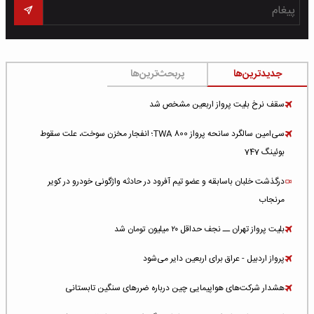
جدیدترین‌ها
پربحث‌ترین‌ها
سقف نرخ بلیت پرواز اربعین مشخص شد
سی‌امین سالگرد سانحه پرواز TWA 800؛ انفجار مخزن سوخت، علت سقوط
بوئینگ 747
درگذشت خلبان باسابقه و عضو تیم آفرود در حادثه واژگونی خودرو در کویر
مرنجاب
بلیت پرواز تهران ــ نجف حداقل ۲۰ میلیون تومان شد
پرواز اردبیل - عراق برای اربعین دایر می‌شود
هشدار شرکت‌های هواپیمایی چین درباره ضررهای سنگین تابستانی