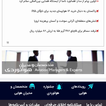
اولین پیام از مدار؛ فضانورد ناسا از ایستگاه فضایی بین‌المللی سلام کرد
پاکستان به دنبال خرید ۱۶ هواپیمای جدید برای ناوگان PIA
تنش‌های منطقه‌ای؛ گرانی سوخت و آسمان پرهزینه اروپا
ترفند مسافر برای قاچاق ۴۸۲ گرم طلا به ارزش ۸۲ میلیارد ریال
افزایش سطح تهدید برای ایرلاین‌های فعال در خاورمیانه
شلوغ‌ترین فرودگاه‌های اروپا در ۲۰۲۵: لندن، استانبول و پاریس
پخش زنده پرواز سیزدهم موشک استارشیپ اسپیس‌ایکس [جمعه ساعت ۰۱:۴۵]
افزایش ۶ میلیارد دلاری هزینه‌ سوخت یونایتد ایرلاینز
هوش مصنوعی وارد تعمیر و بازرسی موتورهای هواپیما شد
رویدادهای
جشنواره
متخصصان و
حمله هوایی به تأسیسات فرودگاه سمنان
هوایی
هوانوردی
مدیران هوایی
استخدام در صنعت هوانوردی کانادا با آموزش رایگان و حقوق ۱۲۷ هزار دلاری
تماس با ما
میثاق‌نامه اخلاق حرفه‌ای
مقررات و آیین‌نامه‌ها