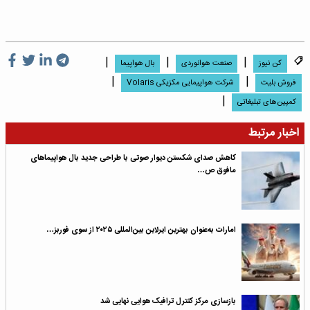
|
|
|
کن نیوز
صنعت هوانوردی
بال هواپیما
|
|
فروش بلیت
شرکت هواپیمایی مکزیکی Volaris
|
کمپین‌های تبلیغاتی
اخبار مرتبط
کاهش صدای شکستن دیوار صوتی با طراحی جدید بال هواپیماهای
مافوق ص…
امارات به‌عنوان بهترین ایرلاین بین‌المللی ۲۰۲۵ از سوی فوربز…
بازسازی مرکز کنترل ترافیک هوایی نهایی شد