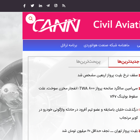
ی
ماهنامه شبکه صنعت هوانوردی
برنامه تراتل
جدیدترین‌ها
پربحث‌ترین‌ها
سقف نرخ بلیت پرواز اربعین مشخص شد
سی‌امین سالگرد سانحه پرواز TWA 800؛ انفجار مخزن سوخت، علت
سقوط بوئینگ 747
درگذشت خلبان باسابقه و عضو تیم آفرود در حادثه واژگونی خودرو در
کویر مرنجاب
بلیت پرواز تهران ــ نجف حداقل ۲۰ میلیون تومان شد