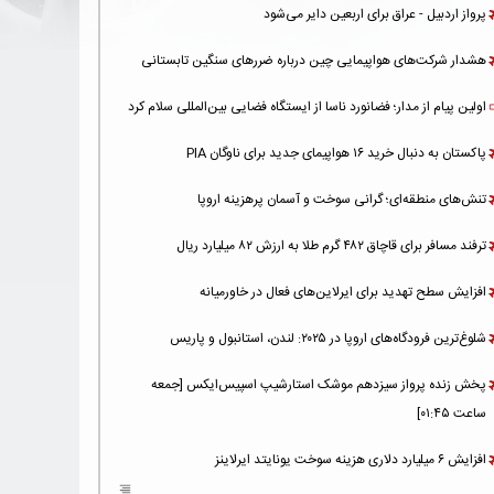
پرواز اردبیل - عراق برای اربعین دایر می‌شود
هشدار شرکت‌های هواپیمایی چین درباره ضررهای سنگین تابستانی
اولین پیام از مدار؛ فضانورد ناسا از ایستگاه فضایی بین‌المللی سلام کرد
پاکستان به دنبال خرید ۱۶ هواپیمای جدید برای ناوگان PIA
تنش‌های منطقه‌ای؛ گرانی سوخت و آسمان پرهزینه اروپا
ترفند مسافر برای قاچاق ۴۸۲ گرم طلا به ارزش ۸۲ میلیارد ریال
افزایش سطح تهدید برای ایرلاین‌های فعال در خاورمیانه
شلوغ‌ترین فرودگاه‌های اروپا در ۲۰۲۵: لندن، استانبول و پاریس
پخش زنده پرواز سیزدهم موشک استارشیپ اسپیس‌ایکس [جمعه
ساعت ۰۱:۴۵]
افزایش ۶ میلیارد دلاری هزینه‌ سوخت یونایتد ایرلاینز