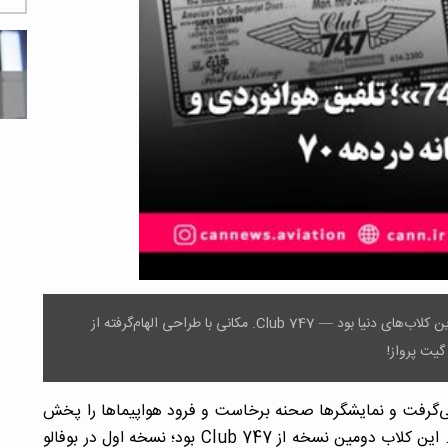
در دهه‌ ۷۰ میلادی، شهر روچستر نیویورک میزبان یکی از خاص‌ترین کلاب‌های دنیا بود — Club 747. مکانی با طراحی الهام‌گرفته از
می‌گرفت و نمایشگرها صحنه برخاست و فرود هواپیماها را پخش
می‌کردند تا حس پرواز در آسمان را روی زمین تجربه کنی. این کلاب دومین نسخه از Club 747 بود؛ نسخه اول در بوفالو