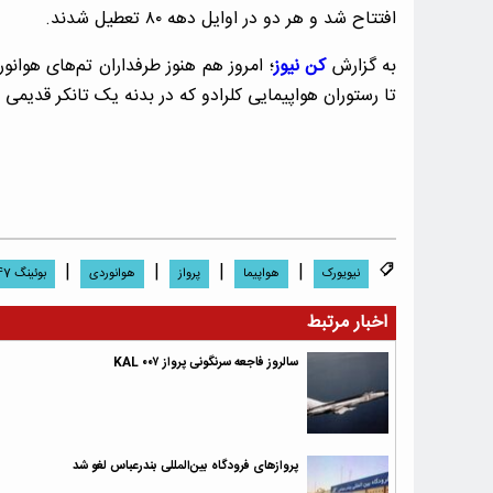
افتتاح شد و هر دو در اوایل دهه‌ ۸۰ تعطیل شدند.
به گزارش
کن نیوز
تا رستوران هواپیمایی کلرادو که در بدنه یک تانکر قدیم
|
|
|
|
نیویورک
هواپیما
پرواز
هوانوردی
بوئینگ 747
اخبار مرتبط
سالروز فاجعه سرنگونی پرواز KAL ۰۰۷
پرواز‌های فرودگاه بین‌المللی بندرعباس لغو شد