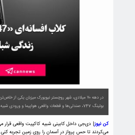
بوئینگ 747، صندلی‌ها و قطعات واقعی هواپیما و ورودی شبیه گیت پرواز!
کن نیوز
| دی‌جی داخل کابینی شبیه کاکپیت واقعی قرار 