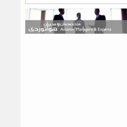
هوش مصنوعی وارد تعمیر و بازرسی موتورهای هواپیما شد
حمله هوایی به تأسیسات فرودگاه سمنان
استخدام در صنعت هوانوردی کانادا با آموزش رایگان و حقوق ۱۲۷ هزار
دلاری
اعزام سه مهمان جدید به ایستگاه فضایی بین‌المللی
نوید می‌دهم که ایرلاین‌های خارجی به کشور برمی‌گردند
چند هواپیما در ایرلاین‌های ایران فعال هستند؟
نوید می‌دهم که ایرلاین‌های خارجی به کشور برمی‌گردند
از بارگیری چمدان‌ها تا کابین خلبان؛ رؤیایی که با یک باور اشتباه متوقف
نشد
بازار پرواز‌های اربعین ۱۴۰۵ با سال‌های گذشته متفاوت خواهد بود
جنگنده نسل ششم اف-47 بوئینگ متفاوت با تمام پیش بینی ها