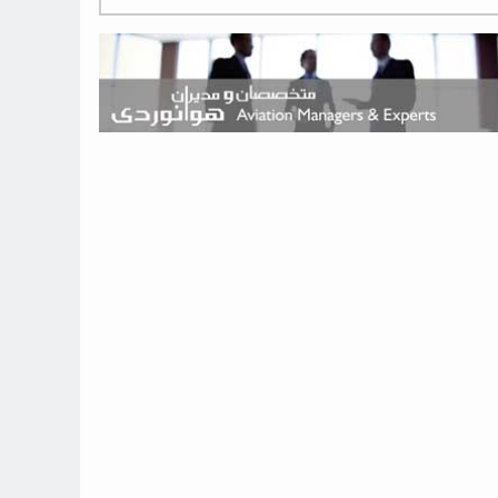
هوش مصنوعی وارد تعمیر و بازرسی موتورهای هواپیما شد
حمله هوایی به تأسیسات فرودگاه سمنان
استخدام در صنعت هوانوردی کانادا با آموزش رایگان و حقوق ۱۲۷ هزار
دلاری
اعزام سه مهمان جدید به ایستگاه فضایی بین‌المللی
نوید می‌دهم که ایرلاین‌های خارجی به کشور برمی‌گردند
چند هواپیما در ایرلاین‌های ایران فعال هستند؟
نوید می‌دهم که ایرلاین‌های خارجی به کشور برمی‌گردند
از بارگیری چمدان‌ها تا کابین خلبان؛ رؤیایی که با یک باور اشتباه متوقف
نشد
بازار پرواز‌های اربعین ۱۴۰۵ با سال‌های گذشته متفاوت خواهد بود
جنگنده نسل ششم اف-47 بوئینگ متفاوت با تمام پیش بینی ها