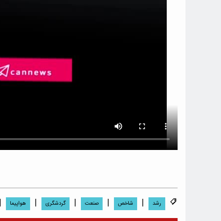
|
|
|
|
|
رشد
شاخص
صنعت
گردشگری
هواپیما