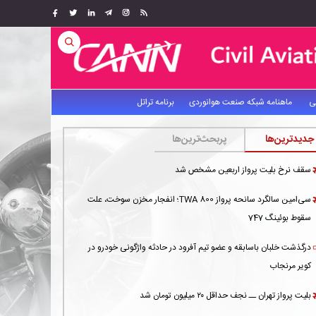
ی
ماهنامه شبکه صنعت هوانوردی
برنامه تراتل
جدیدترین‌ها
پربحث‌ترین‌ها
سقف نرخ بلیت پرواز اربعین مشخص شد
سی‌امین سالگرد سانحه پرواز TWA 800؛ انفجار مخزن سوخت، علت
سقوط بوئینگ 747
درگذشت خلبان باسابقه و عضو تیم آفرود در حادثه واژگونی خودرو در
کویر مرنجاب
بلیت پرواز تهران ــ نجف حداقل ۲۰ میلیون تومان شد