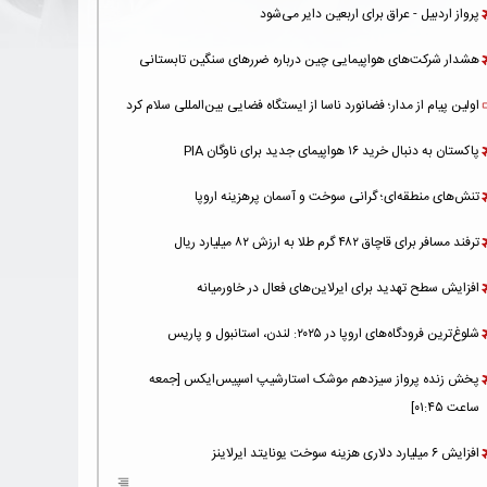
پرواز اردبیل - عراق برای اربعین دایر می‌شود
هشدار شرکت‌های هواپیمایی چین درباره ضررهای سنگین تابستانی
اولین پیام از مدار؛ فضانورد ناسا از ایستگاه فضایی بین‌المللی سلام کرد
پاکستان به دنبال خرید ۱۶ هواپیمای جدید برای ناوگان PIA
تنش‌های منطقه‌ای؛ گرانی سوخت و آسمان پرهزینه اروپا
ترفند مسافر برای قاچاق ۴۸۲ گرم طلا به ارزش ۸۲ میلیارد ریال
افزایش سطح تهدید برای ایرلاین‌های فعال در خاورمیانه
شلوغ‌ترین فرودگاه‌های اروپا در ۲۰۲۵: لندن، استانبول و پاریس
پخش زنده پرواز سیزدهم موشک استارشیپ اسپیس‌ایکس [جمعه
ساعت ۰۱:۴۵]
افزایش ۶ میلیارد دلاری هزینه‌ سوخت یونایتد ایرلاینز