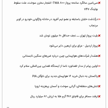
سی‌امین سالگرد سانحه پرواز TWA 800؛ انفجار مخزن سوخت، علت سقوط
بوئینگ 747
درگذشت خلبان باسابقه و عضو تیم آفرود در حادثه واژگونی خودرو در کویر
مرنجاب
بلیت پرواز تهران ــ نجف حداقل ۲۰ میلیون تومان شد
پرواز اردبیل - عراق برای اربعین دایر می‌شود
هشدار شرکت‌های هواپیمایی چین درباره ضررهای سنگین تابستانی
اولین پیام از مدار؛ فضانورد ناسا از ایستگاه فضایی بین‌المللی سلام کرد
پاکستان به دنبال خرید ۱۶ هواپیمای جدید برای ناوگان PIA
تنش‌های منطقه‌ای؛ گرانی سوخت و آسمان پرهزینه اروپا
ترفند مسافر برای قاچاق ۴۸۲ گرم طلا به ارزش ۸۲ میلیارد ریال
افزایش سطح تهدید برای ایرلاین‌های فعال در خاورمیانه