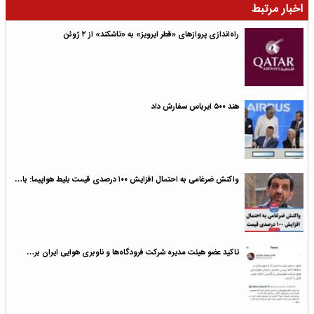
اخبار مرتبط
راه‌اندازی پروازهای «قطر ایرویز» به «تاشکند» از ۲ ژوئن
هند ۵۰۰ ایرباس سفارش داد
واکنش ضرغامی به احتمال افزایش ۱۰۰ درصدی قیمت بلیط هواپیما: با…
تاکید عضو هیئت مدیره شرکت‌ فرودگاه‌ها و ناوبری هوایی ایران بر…