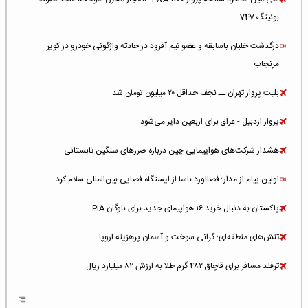
بوئینگ 747
درگذشت خلبان باسابقه و عضو تیم آفرود در حادثه واژگونی خودرو در کویر
مرنجاب
بلیت پرواز تهران ــ نجف حداقل ۲۰ میلیون تومان شد
پرواز اردبیل - عراق برای اربعین دایر می‌شود
هشدار شرکت‌های هواپیمایی چین درباره ضررهای سنگین تابستانی
اولین پیام از مدار؛ فضانورد ناسا از ایستگاه فضایی بین‌المللی سلام کرد
پاکستان به دنبال خرید ۱۶ هواپیمای جدید برای ناوگان PIA
تنش‌های منطقه‌ای؛ گرانی سوخت و آسمان پرهزینه اروپا
ترفند مسافر برای قاچاق ۴۸۲ گرم طلا به ارزش ۸۲ میلیارد ریال
افزایش سطح تهدید برای ایرلاین‌های فعال در خاورمیانه