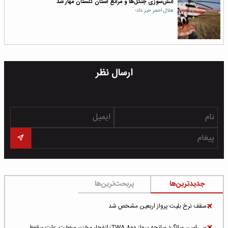
آتش‌سوزی جنگل‌ها و مراتع استان گلستان مهار شد
هلال احمر خبر داد؛
ارسال نظر
جدیدترین‌ها
پربحث‌ترین‌ها
سقف نرخ بلیت پرواز اربعین مشخص شد
سی‌امین سالگرد سانحه پرواز TWA 800؛ انفجار مخزن سوخت، علت سقوط