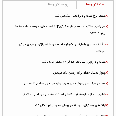
جدیدترین‌ها
پربحث‌ترین‌ها
سقف نرخ بلیت پرواز اربعین مشخص شد
سی‌امین سالگرد سانحه پرواز TWA 800؛ انفجار مخزن سوخت، علت سقوط
بوئینگ 747
درگذشت خلبان باسابقه و عضو تیم آفرود در حادثه واژگونی خودرو در کویر
مرنجاب
بلیت پرواز تهران ــ نجف حداقل ۲۰ میلیون تومان شد
پرواز اردبیل - عراق برای اربعین دایر می‌شود
هشدار شرکت‌های هواپیمایی چین درباره ضررهای سنگین تابستانی
اولین پیام از مدار؛ فضانورد ناسا از ایستگاه فضایی بین‌المللی سلام کرد
پاکستان به دنبال خرید ۱۶ هواپیمای جدید برای ناوگان PIA