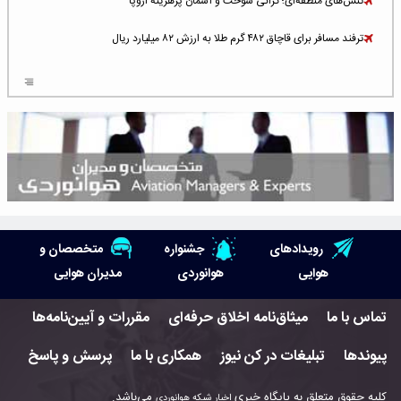
تنش‌های منطقه‌ای؛ گرانی سوخت و آسمان پرهزینه اروپا
ترفند مسافر برای قاچاق ۴۸۲ گرم طلا به ارزش ۸۲ میلیارد ریال
افزایش سطح تهدید برای ایرلاین‌های فعال در خاورمیانه
شلوغ‌ترین فرودگاه‌های اروپا در ۲۰۲۵: لندن، استانبول و پاریس
پخش زنده پرواز سیزدهم موشک استارشیپ اسپیس‌ایکس [جمعه ساعت ۰۱:۴۵]
افزایش ۶ میلیارد دلاری هزینه‌ سوخت یونایتد ایرلاینز
هوش مصنوعی وارد تعمیر و بازرسی موتورهای هواپیما شد
رویدادهای
جشنواره
متخصصان و
حمله هوایی به تأسیسات فرودگاه سمنان
هوایی
هوانوردی
مدیران هوایی
استخدام در صنعت هوانوردی کانادا با آموزش رایگان و حقوق ۱۲۷ هزار دلاری
تماس با ما
میثاق‌نامه اخلاق حرفه‌ای
مقررات و آیین‌نامه‌ها
اعزام سه مهمان جدید به ایستگاه فضایی بین‌المللی
پیوندها
تبلیغات در کن نیوز
همکاری با ما
پرسش و پاسخ
نوید می‌دهم که ایرلاین‌های خارجی به کشور برمی‌گردند
کلیه حقوق متعلق به پایگاه خبری
می‌باشد.
اخبار شبکه هوانوردی