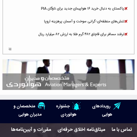
پاکستان به دنبال خرید ۱۶ هواپیمای جدید برای ناوگان PIA
تنش‌های منطقه‌ای؛ گرانی سوخت و آسمان پرهزینه اروپا
ترفند مسافر برای قاچاق ۴۸۲ گرم طلا به ارزش ۸۲ میلیارد ریال
افزایش سطح تهدید برای ایرلاین‌های فعال در خاورمیانه
شلوغ‌ترین فرودگاه‌های اروپا در ۲۰۲۵: لندن، استانبول و پاریس
پخش زنده پرواز سیزدهم موشک استارشیپ اسپیس‌ایکس [جمعه ساعت ۰۱:۴۵]
افزایش ۶ میلیارد دلاری هزینه‌ سوخت یونایتد ایرلاینز
هوش مصنوعی وارد تعمیر و بازرسی موتورهای هواپیما شد
رویدادهای
جشنواره
متخصصان و
حمله هوایی به تأسیسات فرودگاه سمنان
هوایی
هوانوردی
مدیران هوایی
استخدام در صنعت هوانوردی کانادا با آموزش رایگان و حقوق ۱۲۷ هزار دلاری
تماس با ما
میثاق‌نامه اخلاق حرفه‌ای
مقررات و آیین‌نامه‌ها