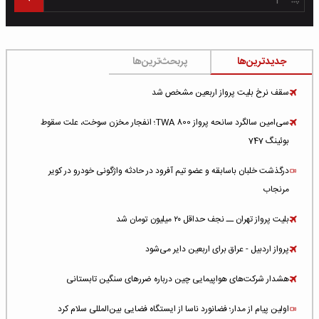
جدیدترین‌ها
پربحث‌ترین‌ها
سقف نرخ بلیت پرواز اربعین مشخص شد
سی‌امین سالگرد سانحه پرواز TWA 800؛ انفجار مخزن سوخت، علت سقوط
بوئینگ 747
درگذشت خلبان باسابقه و عضو تیم آفرود در حادثه واژگونی خودرو در کویر
مرنجاب
بلیت پرواز تهران ــ نجف حداقل ۲۰ میلیون تومان شد
پرواز اردبیل - عراق برای اربعین دایر می‌شود
هشدار شرکت‌های هواپیمایی چین درباره ضررهای سنگین تابستانی
اولین پیام از مدار؛ فضانورد ناسا از ایستگاه فضایی بین‌المللی سلام کرد