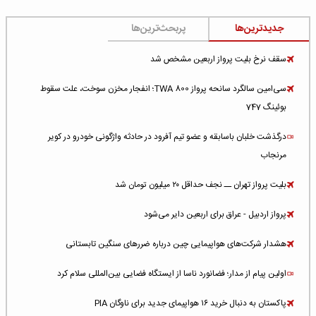
جدیدترین‌ها
پربحث‌ترین‌ها
سقف نرخ بلیت پرواز اربعین مشخص شد
سی‌امین سالگرد سانحه پرواز TWA 800؛ انفجار مخزن سوخت، علت سقوط
بوئینگ 747
درگذشت خلبان باسابقه و عضو تیم آفرود در حادثه واژگونی خودرو در کویر
مرنجاب
بلیت پرواز تهران ــ نجف حداقل ۲۰ میلیون تومان شد
پرواز اردبیل - عراق برای اربعین دایر می‌شود
هشدار شرکت‌های هواپیمایی چین درباره ضررهای سنگین تابستانی
اولین پیام از مدار؛ فضانورد ناسا از ایستگاه فضایی بین‌المللی سلام کرد
پاکستان به دنبال خرید ۱۶ هواپیمای جدید برای ناوگان PIA