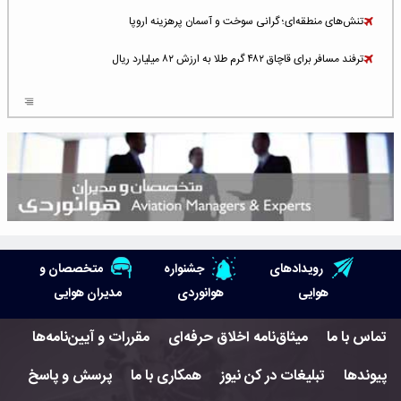
تنش‌های منطقه‌ای؛ گرانی سوخت و آسمان پرهزینه اروپا
ترفند مسافر برای قاچاق ۴۸۲ گرم طلا به ارزش ۸۲ میلیارد ریال
افزایش سطح تهدید برای ایرلاین‌های فعال در خاورمیانه
شلوغ‌ترین فرودگاه‌های اروپا در ۲۰۲۵: لندن، استانبول و پاریس
پخش زنده پرواز سیزدهم موشک استارشیپ اسپیس‌ایکس [جمعه ساعت ۰۱:۴۵]
افزایش ۶ میلیارد دلاری هزینه‌ سوخت یونایتد ایرلاینز
هوش مصنوعی وارد تعمیر و بازرسی موتورهای هواپیما شد
رویدادهای
جشنواره
متخصصان و
حمله هوایی به تأسیسات فرودگاه سمنان
هوایی
هوانوردی
مدیران هوایی
استخدام در صنعت هوانوردی کانادا با آموزش رایگان و حقوق ۱۲۷ هزار دلاری
تماس با ما
میثاق‌نامه اخلاق حرفه‌ای
مقررات و آیین‌نامه‌ها
اعزام سه مهمان جدید به ایستگاه فضایی بین‌المللی
پیوندها
تبلیغات در کن نیوز
همکاری با ما
پرسش و پاسخ
نوید می‌دهم که ایرلاین‌های خارجی به کشور برمی‌گردند