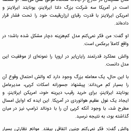
است در آمریکا سه شرکت بزرگ دلتا ایرلاینز، یونایتد ایرلاینز و
امریکن ایرلاینز با قدرت رقبای ارزان‌قیمت خود را تحت فشار قرار
داده‌اند.
او گفت: من فکر نمی‌کنم مدل کم‌هزینه دچار مشکل شده باشد؛ در
واقع کاملاً برعکس است.
والش عملکرد قدرتمند رایان‌ایر در اروپا را نمونه‌ای از موفقیت این
مدل دانست.
با این حال، یک معامله بزرگ وجود دارد که والش احتمال وقوع آن
را بسیار کم می‌داند: پیشنهاد جسورانه اسکات کربی، مدیرعامل
یونایتد ایرلاینز، برای خرید رقیب دیرینه خود، امریکن ایرلاینز، و
ایجاد یک غول عظیم هوانوردی در آمریکا. این ایده که اوایل امسال
مطرح شد، با وجود آنکه کربی آن را با دونالد ترامپ نیز در میان
گذاشته بود، به نتیجه نرسید.
والش گفت: فکر نمی‌کنم چنین اتفاقی بیفتد. موانع نظارتی بسیار