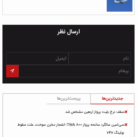
ارسال نظر
جدیدترین‌ها
پربحث‌ترین‌ها
سقف نرخ بلیت پرواز اربعین مشخص شد
سی‌امین سالگرد سانحه پرواز TWA 800؛ انفجار مخزن سوخت، علت سقوط
بوئینگ 747