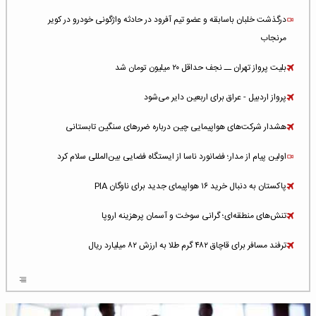
درگذشت خلبان باسابقه و عضو تیم آفرود در حادثه واژگونی خودرو در کویر
مرنجاب
بلیت پرواز تهران ــ نجف حداقل ۲۰ میلیون تومان شد
پرواز اردبیل - عراق برای اربعین دایر می‌شود
هشدار شرکت‌های هواپیمایی چین درباره ضررهای سنگین تابستانی
اولین پیام از مدار؛ فضانورد ناسا از ایستگاه فضایی بین‌المللی سلام کرد
پاکستان به دنبال خرید ۱۶ هواپیمای جدید برای ناوگان PIA
تنش‌های منطقه‌ای؛ گرانی سوخت و آسمان پرهزینه اروپا
ترفند مسافر برای قاچاق ۴۸۲ گرم طلا به ارزش ۸۲ میلیارد ریال
افزایش سطح تهدید برای ایرلاین‌های فعال در خاورمیانه
شلوغ‌ترین فرودگاه‌های اروپا در ۲۰۲۵: لندن، استانبول و پاریس