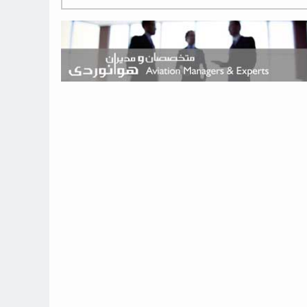
هوش مصنوعی وارد تعمیر و بازرسی موتورهای هواپیما شد
حمله هوایی به تأسیسات فرودگاه سمنان
استخدام در صنعت هوانوردی کانادا با آموزش رایگان و حقوق ۱۲۷ هزار
دلاری
اعزام سه مهمان جدید به ایستگاه فضایی بین‌المللی
نوید می‌دهم که ایرلاین‌های خارجی به کشور برمی‌گردند
چند هواپیما در ایرلاین‌های ایران فعال هستند؟
نوید می‌دهم که ایرلاین‌های خارجی به کشور برمی‌گردند
از بارگیری چمدان‌ها تا کابین خلبان؛ رؤیایی که با یک باور اشتباه متوقف
نشد
بازار پرواز‌های اربعین ۱۴۰۵ با سال‌های گذشته متفاوت خواهد بود
جنگنده نسل ششم اف-47 بوئینگ متفاوت با تمام پیش بینی ها