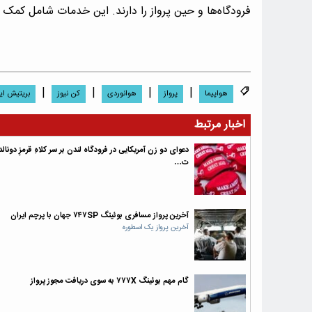
فرودگاه‌ها و حین پرواز را دارند. این خدمات شامل کمک د
|
|
|
|
هواپیما
پرواز
هوانوردی
کن نیوز
بریتیش ایر
اخبار مرتبط
دعوای دو زن آمریکایی در فرودگاه لندن بر سر کلاهِ قرمزِ دونالد
ت…
آخرین پرواز مسافری بوئینگ ۷۴۷SP جهان با پرچم ایران
آخرین پرواز یک اسطوره
گام مهم بوئینگ ۷۷۷X به سوی دریافت مجوز پرواز