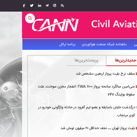
ی
ماهنامه شبکه صنعت هوانوردی
برنامه تراتل
جدیدترین‌ها
پربحث‌ترین‌ها
سقف نرخ بلیت پرواز اربعین مشخص شد
سی‌امین سالگرد سانحه پرواز TWA 800؛ انفجار مخزن سوخت، علت
سقوط بوئینگ 747
درگذشت خلبان باسابقه و عضو تیم آفرود در حادثه واژگونی خودرو در
کویر مرنجاب
بلیت پرواز تهران ــ نجف حداقل ۲۰ میلیون تومان شد