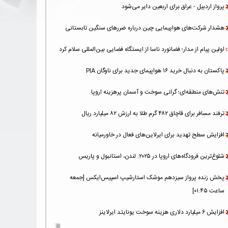
پرواز اردبیل - عراق برای اربعین دایر می‌شود
هشدار شرکت‌های هواپیمایی چین درباره ضررهای سنگین تابستانی
اولین پیام از مدار؛ فضانورد ناسا از ایستگاه فضایی بین‌المللی سلام کرد
پاکستان به دنبال خرید ۱۶ هواپیمای جدید برای ناوگان PIA
تنش‌های منطقه‌ای؛ گرانی سوخت و آسمان پرهزینه اروپا
ترفند مسافر برای قاچاق ۴۸۲ گرم طلا به ارزش ۸۲ میلیارد ریال
افزایش سطح تهدید برای ایرلاین‌های فعال در خاورمیانه
شلوغ‌ترین فرودگاه‌های اروپا در ۲۰۲۵: لندن، استانبول و پاریس
پخش زنده پرواز سیزدهم موشک استارشیپ اسپیس‌ایکس [جمعه
ساعت ۰۱:۴۵]
افزایش ۶ میلیارد دلاری هزینه‌ سوخت یونایتد ایرلاینز