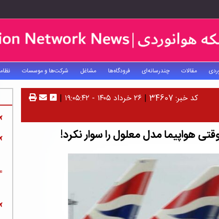
ردی
مقالات
چندرسانه‌ای
فرودگاه‌ها
مشاغل
شرکت‌ها و موسسات
نظام
کد خبر: 34607
|
۲۶ خرداد ۱۴۰۵ - ۱۹:۰۵:۴۲
|
تی هواپیما مدل معلول را سوار نکرد!