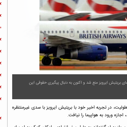
مای بریتیش ایرویز منع شد و اکنون به دنبال پیگیری حقوقی این
علولیت، در تجربه اخیر خود با بریتیش ایرویز با سدی غیرمنتظره
اجازه ورود به هواپیما را نیافت.