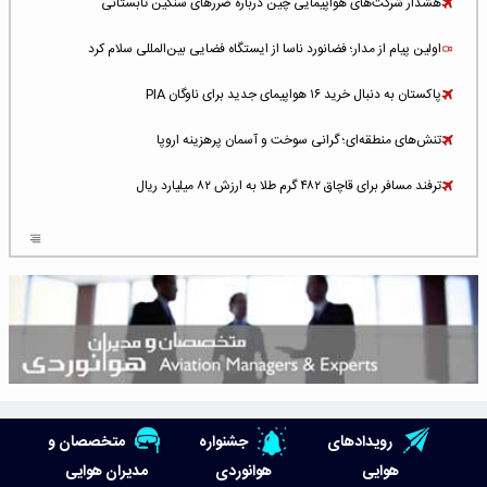
هشدار شرکت‌های هواپیمایی چین درباره ضررهای سنگین تابستانی
اولین پیام از مدار؛ فضانورد ناسا از ایستگاه فضایی بین‌المللی سلام کرد
پاکستان به دنبال خرید ۱۶ هواپیمای جدید برای ناوگان PIA
تنش‌های منطقه‌ای؛ گرانی سوخت و آسمان پرهزینه اروپا
ترفند مسافر برای قاچاق ۴۸۲ گرم طلا به ارزش ۸۲ میلیارد ریال
افزایش سطح تهدید برای ایرلاین‌های فعال در خاورمیانه
شلوغ‌ترین فرودگاه‌های اروپا در ۲۰۲۵: لندن، استانبول و پاریس
پخش زنده پرواز سیزدهم موشک استارشیپ اسپیس‌ایکس [جمعه ساعت ۰۱:۴۵]
افزایش ۶ میلیارد دلاری هزینه‌ سوخت یونایتد ایرلاینز
هوش مصنوعی وارد تعمیر و بازرسی موتورهای هواپیما شد
رویدادهای
جشنواره
متخصصان و
حمله هوایی به تأسیسات فرودگاه سمنان
هوایی
هوانوردی
مدیران هوایی