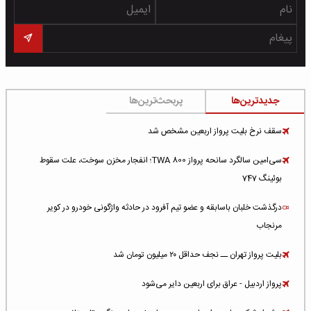
جدیدترین‌ها
پربحث‌ترین‌ها
سقف نرخ بلیت پرواز اربعین مشخص شد
سی‌امین سالگرد سانحه پرواز TWA 800؛ انفجار مخزن سوخت، علت سقوط
بوئینگ 747
درگذشت خلبان باسابقه و عضو تیم آفرود در حادثه واژگونی خودرو در کویر
مرنجاب
بلیت پرواز تهران ــ نجف حداقل ۲۰ میلیون تومان شد
پرواز اردبیل - عراق برای اربعین دایر می‌شود