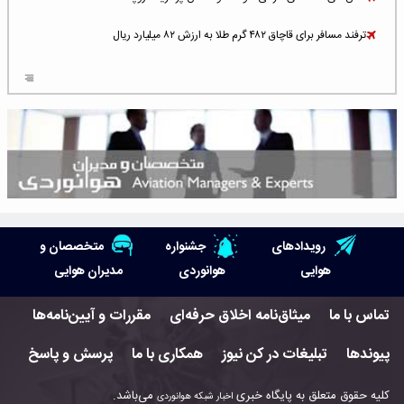
ترفند مسافر برای قاچاق ۴۸۲ گرم طلا به ارزش ۸۲ میلیارد ریال
افزایش سطح تهدید برای ایرلاین‌های فعال در خاورمیانه
شلوغ‌ترین فرودگاه‌های اروپا در ۲۰۲۵: لندن، استانبول و پاریس
پخش زنده پرواز سیزدهم موشک استارشیپ اسپیس‌ایکس [جمعه ساعت ۰۱:۴۵]
افزایش ۶ میلیارد دلاری هزینه‌ سوخت یونایتد ایرلاینز
هوش مصنوعی وارد تعمیر و بازرسی موتورهای هواپیما شد
رویدادهای
جشنواره
متخصصان و
حمله هوایی به تأسیسات فرودگاه سمنان
هوایی
هوانوردی
مدیران هوایی
استخدام در صنعت هوانوردی کانادا با آموزش رایگان و حقوق ۱۲۷ هزار دلاری
تماس با ما
میثاق‌نامه اخلاق حرفه‌ای
مقررات و آیین‌نامه‌ها
اعزام سه مهمان جدید به ایستگاه فضایی بین‌المللی
پیوندها
تبلیغات در کن نیوز
همکاری با ما
پرسش و پاسخ
نوید می‌دهم که ایرلاین‌های خارجی به کشور برمی‌گردند
کلیه حقوق متعلق به پایگاه خبری
می‌باشد.
اخبار شبکه هوانوردی