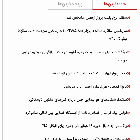
جدیدترین‌ها
پربحث‌ترین‌ها
سقف نرخ بلیت پرواز اربعین مشخص شد
سی‌امین سالگرد سانحه پرواز TWA 800؛ انفجار مخزن سوخت، علت سقوط
بوئینگ 747
درگذشت خلبان باسابقه و عضو تیم آفرود در حادثه واژگونی خودرو در کویر
مرنجاب
بلیت پرواز تهران ــ نجف حداقل ۲۰ میلیون تومان شد
پرواز اردبیل - عراق برای اربعین دایر می‌شود
هشدار شرکت‌های هواپیمایی چین درباره ضررهای سنگین تابستانی
اولین پیام از مدار؛ فضانورد ناسا از ایستگاه فضایی بین‌المللی سلام کرد
پاکستان به دنبال خرید ۱۶ هواپیمای جدید برای ناوگان PIA
تنش‌های منطقه‌ای؛ گرانی سوخت و آسمان پرهزینه اروپا