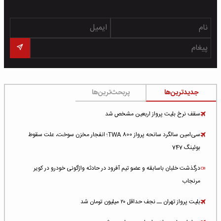
جدیدترین‌ها
پربحث‌ترین‌ها
سقف نرخ بلیت پرواز اربعین مشخص شد
سی‌امین سالگرد سانحه پرواز TWA 800؛ انفجار مخزن سوخت، علت سقوط
بوئینگ 747
درگذشت خلبان باسابقه و عضو تیم آفرود در حادثه واژگونی خودرو در کویر
مرنجاب
بلیت پرواز تهران ــ نجف حداقل ۲۰ میلیون تومان شد