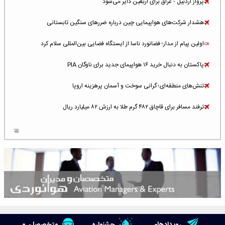
پرواز اردبیل - عراق برای اربعین دایر می‌شود
هشدار شرکت‌های هواپیمایی چین درباره ضررهای سنگین تابستانی
اولین پیام از مدار؛ فضانورد ناسا از ایستگاه فضایی بین‌المللی سلام کرد
پاکستان به دنبال خرید ۱۶ هواپیمای جدید برای ناوگان PIA
تنش‌های منطقه‌ای؛ گرانی سوخت و آسمان پرهزینه اروپا
ترفند مسافر برای قاچاق ۴۸۲ گرم طلا به ارزش ۸۲ میلیارد ریال
افزایش سطح تهدید برای ایرلاین‌های فعال در خاورمیانه
شلوغ‌ترین فرودگاه‌های اروپا در ۲۰۲۵: لندن، استانبول و پاریس
پخش زنده پرواز سیزدهم موشک استارشیپ اسپیس‌ایکس [جمعه ساعت ۰۱:۴۵]
افزایش ۶ میلیارد دلاری هزینه‌ سوخت یونایتد ایرلاینز
هوش مصنوعی وارد تعمیر و بازرسی موتورهای هواپیما شد
رویدادهای
جشنواره
متخصصان و