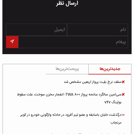
ارسال نظر
جدیدترین‌ها
پربحث‌ترین‌ها
سقف نرخ بلیت پرواز اربعین مشخص شد
سی‌امین سالگرد سانحه پرواز TWA 800؛ انفجار مخزن سوخت، علت سقوط
بوئینگ 747
درگذشت خلبان باسابقه و عضو تیم آفرود در حادثه واژگونی خودرو در کویر
مرنجاب