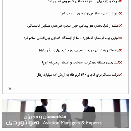
بلیت پرواز تهران ــ نجف حداقل ۲۰ میلیون تومان شد
پرواز اردبیل - عراق برای اربعین دایر می‌شود
هشدار شرکت‌های هواپیمایی چین درباره ضررهای سنگین تابستانی
اولین پیام از مدار؛ فضانورد ناسا از ایستگاه فضایی بین‌المللی سلام کرد
پاکستان به دنبال خرید ۱۶ هواپیمای جدید برای ناوگان PIA
تنش‌های منطقه‌ای؛ گرانی سوخت و آسمان پرهزینه اروپا
ترفند مسافر برای قاچاق ۴۸۲ گرم طلا به ارزش ۸۲ میلیارد ریال
افزایش سطح تهدید برای ایرلاین‌های فعال در خاورمیانه
شلوغ‌ترین فرودگاه‌های اروپا در ۲۰۲۵: لندن، استانبول و پاریس
پخش زنده پرواز سیزدهم موشک استارشیپ اسپیس‌ایکس [جمعه ساعت ۰۱:۴۵]
افزایش ۶ میلیارد دلاری هزینه‌ سوخت یونایتد ایرلاینز