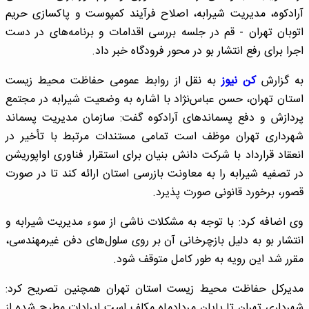
آرادکوه، مدیریت شیرابه، اصلاح فرآیند کمپوست و پاکسازی حریم
اتوبان تهران - قم در جلسه بررسی اقدامات و برنامه‌های در دست
اجرا برای رفع انتشار بو در محور فرودگاه خبر داد.
به گزارش
کن نیوز
به نقل از روابط عمومی حفاظت محیط زیست
استان تهران، حسن عباس‌نژاد با اشاره به وضعیت شیرابه در مجتمع
پردازش و دفع پسماند‌های آرادکوه گفت: سازمان مدیریت پسماند
شهرداری تهران موظف است تمامی مستندات مرتبط با تأخیر در
انعقاد قرارداد با شرکت دانش بنیان برای استقرار فناوری اواپوریشن
در تصفیه شیرابه را به معاونت بازرسی استان ارائه کند تا در صورت
قصور، برخورد قانونی صورت پذیرد.
وی اضافه کرد: با توجه به مشکلات ناشی از سوء مدیریت شیرابه و
انتشار بو به دلیل بازچرخانی آن بر روی سلول‌های دفن غیرمهندسی،
مقرر شد این رویه به طور کامل متوقف شود.
مدیرکل حفاظت محیط زیست استان تهران همچنین تصریح کرد:
شهرداری تهران تا پایان مردادماه مکلف است ایرادات مطرح شده از