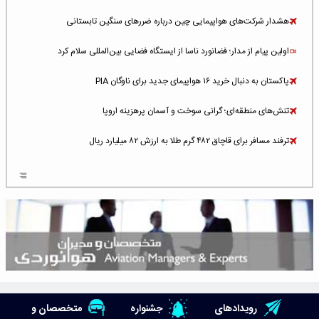
هشدار شرکت‌های هواپیمایی چین درباره ضررهای سنگین تابستانی
اولین پیام از مدار؛ فضانورد ناسا از ایستگاه فضایی بین‌المللی سلام کرد
پاکستان به دنبال خرید ۱۶ هواپیمای جدید برای ناوگان PIA
تنش‌های منطقه‌ای؛ گرانی سوخت و آسمان پرهزینه اروپا
ترفند مسافر برای قاچاق ۴۸۲ گرم طلا به ارزش ۸۲ میلیارد ریال
افزایش سطح تهدید برای ایرلاین‌های فعال در خاورمیانه
شلوغ‌ترین فرودگاه‌های اروپا در ۲۰۲۵: لندن، استانبول و پاریس
پخش زنده پرواز سیزدهم موشک استارشیپ اسپیس‌ایکس [جمعه ساعت ۰۱:۴۵]
افزایش ۶ میلیارد دلاری هزینه‌ سوخت یونایتد ایرلاینز
هوش مصنوعی وارد تعمیر و بازرسی موتورهای هواپیما شد
رویدادهای
جشنواره
متخصصان و