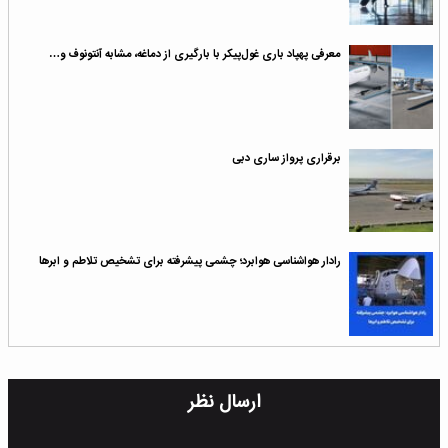
معرفی پهپاد باری غول‌پیکر با بارگیری از دماغه، مشابه آنتونوف و…
برقراری پرواز ساری دبی
رادار هواشناسی هوابرد؛ چشمی پیشرفته برای تشخیص تلاطم و ابرها
ارسال نظر