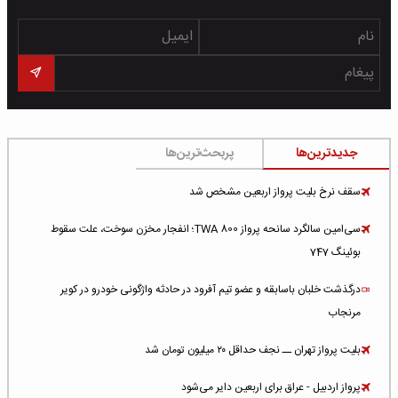
جدیدترین‌ها
پربحث‌ترین‌ها
سقف نرخ بلیت پرواز اربعین مشخص شد
سی‌امین سالگرد سانحه پرواز TWA 800؛ انفجار مخزن سوخت، علت سقوط
بوئینگ 747
درگذشت خلبان باسابقه و عضو تیم آفرود در حادثه واژگونی خودرو در کویر
مرنجاب
بلیت پرواز تهران ــ نجف حداقل ۲۰ میلیون تومان شد
پرواز اردبیل - عراق برای اربعین دایر می‌شود