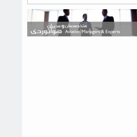
هوش مصنوعی وارد تعمیر و بازرسی موتورهای هواپیما شد
حمله هوایی به تأسیسات فرودگاه سمنان
استخدام در صنعت هوانوردی کانادا با آموزش رایگان و حقوق ۱۲۷ هزار
دلاری
اعزام سه مهمان جدید به ایستگاه فضایی بین‌المللی
نوید می‌دهم که ایرلاین‌های خارجی به کشور برمی‌گردند
چند هواپیما در ایرلاین‌های ایران فعال هستند؟
نوید می‌دهم که ایرلاین‌های خارجی به کشور برمی‌گردند
از بارگیری چمدان‌ها تا کابین خلبان؛ رؤیایی که با یک باور اشتباه متوقف
نشد
بازار پرواز‌های اربعین ۱۴۰۵ با سال‌های گذشته متفاوت خواهد بود
جنگنده نسل ششم اف-47 بوئینگ متفاوت با تمام پیش بینی ها