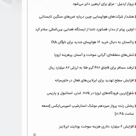
پرواز اردبیل - عراق برای اربعین دایر می‌شود
هشدار شرکت‌های هواپیمایی چین درباره ضررهای سنگین تابستانی
اولین پیام از مدار؛ فضانورد ناسا از ایستگاه فضایی بین‌المللی سلام کرد
پاکستان به دنبال خرید ۱۶ هواپیمای جدید برای ناوگان PIA
تنش‌های منطقه‌ای؛ گرانی سوخت و آسمان پرهزینه اروپا
ترفند مسافر برای قاچاق ۴۸۲ گرم طلا به ارزش ۸۲ میلیارد ریال
افزایش سطح تهدید برای ایرلاین‌های فعال در خاورمیانه
شلوغ‌ترین فرودگاه‌های اروپا در ۲۰۲۵: لندن، استانبول و پاریس
پخش زنده پرواز سیزدهم موشک استارشیپ اسپیس‌ایکس [جمعه
ساعت ۰۱:۴۵]
افزایش ۶ میلیارد دلاری هزینه‌ سوخت یونایتد ایرلاینز