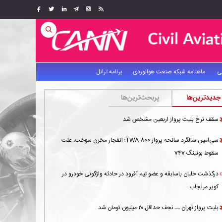
ی
ماهنامه شبکه صنعت هوانوردی
برنامه تراتل
جدیدترین‌ها
پربحث‌ترین‌ها
سقف نرخ بلیت پرواز اربعین مشخص شد
سی‌امین سالگرد سانحه پرواز TWA 800؛ انفجار مخزن سوخت، علت
سقوط بوئینگ 747
درگذشت خلبان باسابقه و عضو تیم آفرود در حادثه واژگونی خودرو در
کویر مرنجاب
بلیت پرواز تهران ــ نجف حداقل ۲۰ میلیون تومان شد