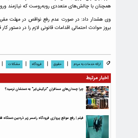
همچنان با چالش‌های متعددی روبه‌روست که نیازمند ور
وی هشدار داد: در صورت عدم رفع نواقص در مهلت مقرر
بروز حوادث احتمالی اقدامات قانونی لازم را در دستور کار ق
|
|
|
|
ارائه خدمات به مردم
حقوق
فرودگاه
مشکلات
اخبار مرتبط
چرا چمدان‌های مسافران "ترکیش‌ایر" به دستشان نرسید؟
فیلم | رفع موانع پروازی فرودگاه رامسر زیر ذره‌بین دستگاه قض