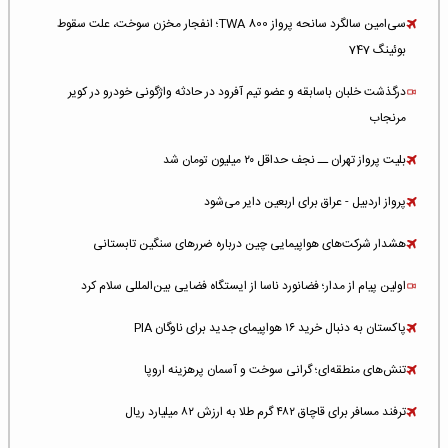
سی‌امین سالگرد سانحه پرواز TWA 800؛ انفجار مخزن سوخت، علت سقوط
بوئینگ 747
درگذشت خلبان باسابقه و عضو تیم آفرود در حادثه واژگونی خودرو در کویر
مرنجاب
بلیت پرواز تهران ــ نجف حداقل ۲۰ میلیون تومان شد
پرواز اردبیل - عراق برای اربعین دایر می‌شود
هشدار شرکت‌های هواپیمایی چین درباره ضررهای سنگین تابستانی
اولین پیام از مدار؛ فضانورد ناسا از ایستگاه فضایی بین‌المللی سلام کرد
پاکستان به دنبال خرید ۱۶ هواپیمای جدید برای ناوگان PIA
تنش‌های منطقه‌ای؛ گرانی سوخت و آسمان پرهزینه اروپا
ترفند مسافر برای قاچاق ۴۸۲ گرم طلا به ارزش ۸۲ میلیارد ریال