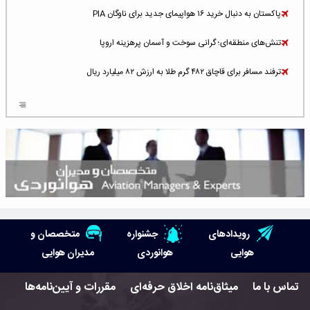
پاکستان به دنبال خرید ۱۶ هواپیمای جدید برای ناوگان PIA
تنش‌های منطقه‌ای؛ گرانی سوخت و آسمان پرهزینه اروپا
ترفند مسافر برای قاچاق ۴۸۲ گرم طلا به ارزش ۸۲ میلیارد ریال
افزایش سطح تهدید برای ایرلاین‌های فعال در خاورمیانه
شلوغ‌ترین فرودگاه‌های اروپا در ۲۰۲۵: لندن، استانبول و پاریس
پخش زنده پرواز سیزدهم موشک استارشیپ اسپیس‌ایکس [جمعه ساعت ۰۱:۴۵]
افزایش ۶ میلیارد دلاری هزینه‌ سوخت یونایتد ایرلاینز
هوش مصنوعی وارد تعمیر و بازرسی موتورهای هواپیما شد
رویدادهای
جشنواره
متخصصان و
حمله هوایی به تأسیسات فرودگاه سمنان
هوایی
هوانوردی
مدیران هوایی
استخدام در صنعت هوانوردی کانادا با آموزش رایگان و حقوق ۱۲۷ هزار دلاری
تماس با ما
میثاق‌نامه اخلاق حرفه‌ای
مقررات و آیین‌نامه‌ها
اعزام سه مهمان جدید به ایستگاه فضایی بین‌المللی