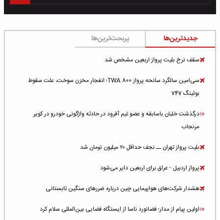
جدیدترین‌ها
پربحث‌ترین‌ها
سقف نرخ بلیت پرواز اربعین مشخص شد
سی‌امین سالگرد سانحه پرواز TWA 800؛ انفجار مخزن سوخت، علت سقوط
بوئینگ 747
درگذشت خلبان باسابقه و عضو تیم آفرود در حادثه واژگونی خودرو در کویر
مرنجاب
بلیت پرواز تهران ــ نجف حداقل ۲۰ میلیون تومان شد
پرواز اردبیل - عراق برای اربعین دایر می‌شود
هشدار شرکت‌های هواپیمایی چین درباره ضررهای سنگین تابستانی
اولین پیام از مدار؛ فضانورد ناسا از ایستگاه فضایی بین‌المللی سلام کرد