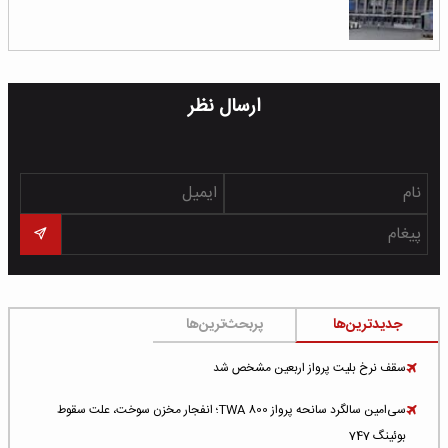
ارسال نظر
جدیدترین‌ها
پربحث‌ترین‌ها
سقف نرخ بلیت پرواز اربعین مشخص شد
سی‌امین سالگرد سانحه پرواز TWA 800؛ انفجار مخزن سوخت، علت سقوط
بوئینگ 747