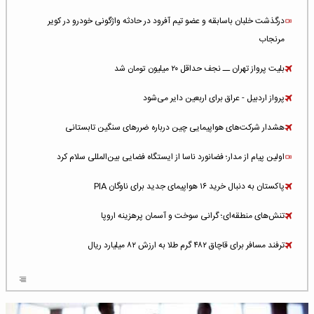
درگذشت خلبان باسابقه و عضو تیم آفرود در حادثه واژگونی خودرو در کویر
مرنجاب
بلیت پرواز تهران ــ نجف حداقل ۲۰ میلیون تومان شد
پرواز اردبیل - عراق برای اربعین دایر می‌شود
هشدار شرکت‌های هواپیمایی چین درباره ضررهای سنگین تابستانی
اولین پیام از مدار؛ فضانورد ناسا از ایستگاه فضایی بین‌المللی سلام کرد
پاکستان به دنبال خرید ۱۶ هواپیمای جدید برای ناوگان PIA
تنش‌های منطقه‌ای؛ گرانی سوخت و آسمان پرهزینه اروپا
ترفند مسافر برای قاچاق ۴۸۲ گرم طلا به ارزش ۸۲ میلیارد ریال
افزایش سطح تهدید برای ایرلاین‌های فعال در خاورمیانه
شلوغ‌ترین فرودگاه‌های اروپا در ۲۰۲۵: لندن، استانبول و پاریس