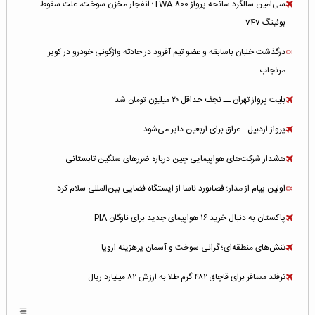
سی‌امین سالگرد سانحه پرواز TWA 800؛ انفجار مخزن سوخت، علت سقوط
بوئینگ 747
درگذشت خلبان باسابقه و عضو تیم آفرود در حادثه واژگونی خودرو در کویر
مرنجاب
بلیت پرواز تهران ــ نجف حداقل ۲۰ میلیون تومان شد
پرواز اردبیل - عراق برای اربعین دایر می‌شود
هشدار شرکت‌های هواپیمایی چین درباره ضررهای سنگین تابستانی
اولین پیام از مدار؛ فضانورد ناسا از ایستگاه فضایی بین‌المللی سلام کرد
پاکستان به دنبال خرید ۱۶ هواپیمای جدید برای ناوگان PIA
تنش‌های منطقه‌ای؛ گرانی سوخت و آسمان پرهزینه اروپا
ترفند مسافر برای قاچاق ۴۸۲ گرم طلا به ارزش ۸۲ میلیارد ریال
افزایش سطح تهدید برای ایرلاین‌های فعال در خاورمیانه