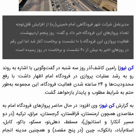
مدیرعامل شرکت شهر فرودگاهی امام خمینی(ره) از افزایش قابل‌توجه
تعداد پروازهای این فرودگاه خبر داد و گفت: روز پنجم اردیبهشت،
فعالیت پروازی این فرودگاه با ۱۰ نشست و برخاست آغاز شد اما این رقم
در روزهای اخیر به بیش از ۴۰ نشست و برخاست در روز رسیده است.
کن نیوز
| رامین کاشف‌آذر روز سه شنبه در گفت‌وگویی با اشاره به روند
رو به رشد عملیات پروازی در فرودگاه امام اظهار داشت: با رفع
محدودیت‌ها و ۲۴ ساعته شدن فعالیت فرودگاه، این مجموعه به‌طور
حتم به شرایط مطلوب و پایدار بازخواهد گشت.
به گزارش
کن نیوز
؛ وی افزود: در حال حاضر پروازهای فرودگاه امام به
مقاصدی همچون ارمنستان، قزاقستان، گرجستان، عراق، ترکیه (در دو
مسیر آنکارا و استانبول)، مسقط، دهلی‌نو، مسکو، باکو، کابل،
اسلام‌آباد، بانکوک، چین (در پنج مقصد) و همچنین مدینه انجام