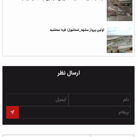
اولین پرواز مشهد_استانبول؛ فردا سه‌شنبه
ارسال نظر