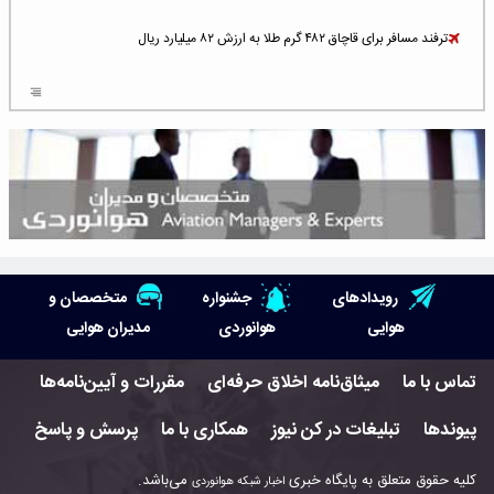
ترفند مسافر برای قاچاق ۴۸۲ گرم طلا به ارزش ۸۲ میلیارد ریال
افزایش سطح تهدید برای ایرلاین‌های فعال در خاورمیانه
شلوغ‌ترین فرودگاه‌های اروپا در ۲۰۲۵: لندن، استانبول و پاریس
پخش زنده پرواز سیزدهم موشک استارشیپ اسپیس‌ایکس [جمعه ساعت ۰۱:۴۵]
افزایش ۶ میلیارد دلاری هزینه‌ سوخت یونایتد ایرلاینز
هوش مصنوعی وارد تعمیر و بازرسی موتورهای هواپیما شد
رویدادهای
جشنواره
متخصصان و
حمله هوایی به تأسیسات فرودگاه سمنان
هوایی
هوانوردی
مدیران هوایی
استخدام در صنعت هوانوردی کانادا با آموزش رایگان و حقوق ۱۲۷ هزار دلاری
تماس با ما
میثاق‌نامه اخلاق حرفه‌ای
مقررات و آیین‌نامه‌ها
اعزام سه مهمان جدید به ایستگاه فضایی بین‌المللی
پیوندها
تبلیغات در کن نیوز
همکاری با ما
پرسش و پاسخ
نوید می‌دهم که ایرلاین‌های خارجی به کشور برمی‌گردند
کلیه حقوق متعلق به پایگاه خبری
می‌باشد.
اخبار شبکه هوانوردی