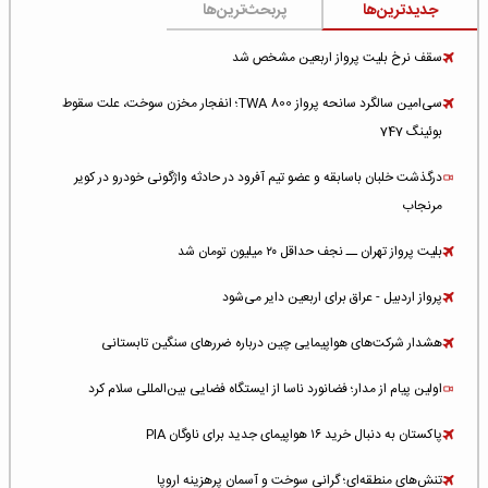
جدیدترین‌ها
پربحث‌ترین‌ها
سقف نرخ بلیت پرواز اربعین مشخص شد
سی‌امین سالگرد سانحه پرواز TWA 800؛ انفجار مخزن سوخت، علت سقوط
بوئینگ 747
درگذشت خلبان باسابقه و عضو تیم آفرود در حادثه واژگونی خودرو در کویر
مرنجاب
بلیت پرواز تهران ــ نجف حداقل ۲۰ میلیون تومان شد
پرواز اردبیل - عراق برای اربعین دایر می‌شود
هشدار شرکت‌های هواپیمایی چین درباره ضررهای سنگین تابستانی
اولین پیام از مدار؛ فضانورد ناسا از ایستگاه فضایی بین‌المللی سلام کرد
پاکستان به دنبال خرید ۱۶ هواپیمای جدید برای ناوگان PIA
تنش‌های منطقه‌ای؛ گرانی سوخت و آسمان پرهزینه اروپا