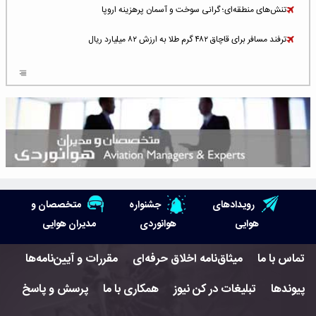
تنش‌های منطقه‌ای؛ گرانی سوخت و آسمان پرهزینه اروپا
ترفند مسافر برای قاچاق ۴۸۲ گرم طلا به ارزش ۸۲ میلیارد ریال
افزایش سطح تهدید برای ایرلاین‌های فعال در خاورمیانه
شلوغ‌ترین فرودگاه‌های اروپا در ۲۰۲۵: لندن، استانبول و پاریس
پخش زنده پرواز سیزدهم موشک استارشیپ اسپیس‌ایکس [جمعه ساعت ۰۱:۴۵]
افزایش ۶ میلیارد دلاری هزینه‌ سوخت یونایتد ایرلاینز
هوش مصنوعی وارد تعمیر و بازرسی موتورهای هواپیما شد
رویدادهای
جشنواره
متخصصان و
حمله هوایی به تأسیسات فرودگاه سمنان
هوایی
هوانوردی
مدیران هوایی
استخدام در صنعت هوانوردی کانادا با آموزش رایگان و حقوق ۱۲۷ هزار دلاری
تماس با ما
میثاق‌نامه اخلاق حرفه‌ای
مقررات و آیین‌نامه‌ها
اعزام سه مهمان جدید به ایستگاه فضایی بین‌المللی
پیوندها
تبلیغات در کن نیوز
همکاری با ما
پرسش و پاسخ
نوید می‌دهم که ایرلاین‌های خارجی به کشور برمی‌گردند