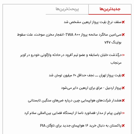
جدیدترین‌ها
پربحث‌ترین‌ها
سقف نرخ بلیت پرواز اربعین مشخص شد
سی‌امین سالگرد سانحه پرواز TWA 800؛ انفجار مخزن سوخت، علت سقوط
بوئینگ 747
درگذشت خلبان باسابقه و عضو تیم آفرود در حادثه واژگونی خودرو در کویر
مرنجاب
بلیت پرواز تهران ــ نجف حداقل ۲۰ میلیون تومان شد
پرواز اردبیل - عراق برای اربعین دایر می‌شود
هشدار شرکت‌های هواپیمایی چین درباره ضررهای سنگین تابستانی
اولین پیام از مدار؛ فضانورد ناسا از ایستگاه فضایی بین‌المللی سلام کرد
پاکستان به دنبال خرید ۱۶ هواپیمای جدید برای ناوگان PIA