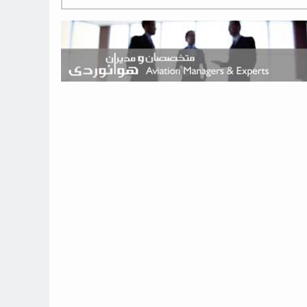
هوش مصنوعی وارد تعمیر و بازرسی موتورهای هواپیما شد
حمله هوایی به تأسیسات فرودگاه سمنان
استخدام در صنعت هوانوردی کانادا با آموزش رایگان و حقوق ۱۲۷ هزار
دلاری
اعزام سه مهمان جدید به ایستگاه فضایی بین‌المللی
نوید می‌دهم که ایرلاین‌های خارجی به کشور برمی‌گردند
چند هواپیما در ایرلاین‌های ایران فعال هستند؟
نوید می‌دهم که ایرلاین‌های خارجی به کشور برمی‌گردند
از بارگیری چمدان‌ها تا کابین خلبان؛ رؤیایی که با یک باور اشتباه متوقف
نشد
بازار پرواز‌های اربعین ۱۴۰۵ با سال‌های گذشته متفاوت خواهد بود
جنگنده نسل ششم اف-47 بوئینگ متفاوت با تمام پیش بینی ها