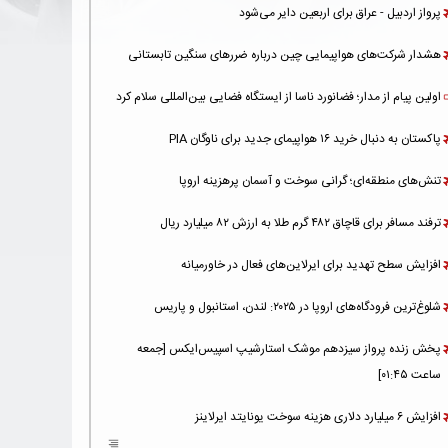
پرواز اردبیل - عراق برای اربعین دایر می‌شود
هشدار شرکت‌های هواپیمایی چین درباره ضررهای سنگین تابستانی
اولین پیام از مدار؛ فضانورد ناسا از ایستگاه فضایی بین‌المللی سلام کرد
پاکستان به دنبال خرید ۱۶ هواپیمای جدید برای ناوگان PIA
تنش‌های منطقه‌ای؛ گرانی سوخت و آسمان پرهزینه اروپا
ترفند مسافر برای قاچاق ۴۸۲ گرم طلا به ارزش ۸۲ میلیارد ریال
افزایش سطح تهدید برای ایرلاین‌های فعال در خاورمیانه
شلوغ‌ترین فرودگاه‌های اروپا در ۲۰۲۵: لندن، استانبول و پاریس
پخش زنده پرواز سیزدهم موشک استارشیپ اسپیس‌ایکس [جمعه
ساعت ۰۱:۴۵]
افزایش ۶ میلیارد دلاری هزینه‌ سوخت یونایتد ایرلاینز