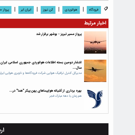
|
|
|
|
فرودگاه
هوانوردی
کن نیوز
ایران ایر
پرواز ح
اخبار مرتبط
پرواز مسیر تبریز - بوشهر برقرار شد
انتشار دومین بسته اطلاعات هوانوردی جمهوری اسلامی ایران 
سال…
مدیرکل کنترل ترافیک هوایی شرکت فرودگاه‌ها و ناوبری هوایی ایرا
بهره برداری از آشیانه هواپیما‌های پهن پیکر "هما" در…
هم زمان با دهه مبارک فجر
ار