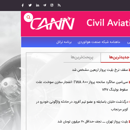
ی
ماهنامه شبکه صنعت هوانوردی
برنامه تراتل
جدیدترین‌ها
پربحث‌ترین‌ها
سقف نرخ بلیت پرواز اربعین مشخص شد
سی‌امین سالگرد سانحه پرواز TWA 800؛ انفجار مخزن سوخت، علت
سقوط بوئینگ 747
درگذشت خلبان باسابقه و عضو تیم آفرود در حادثه واژگونی خودرو در
کویر مرنجاب
بلیت پرواز تهران ــ نجف حداقل ۲۰ میلیون تومان شد