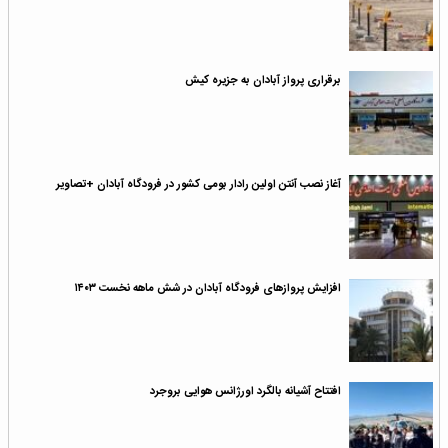
برقرارى پرواز آبادان به جزیره کیش
آغاز نصب آنتن اولین رادار بومی کشور در فرودگاه آبادان +تصاویر
افزایش پروازهای فرودگاه آبادان در شش ماهه نخست ۱۴۰۳
افتتاح آشیانه بالگرد اورژانس هوایی بروجرد