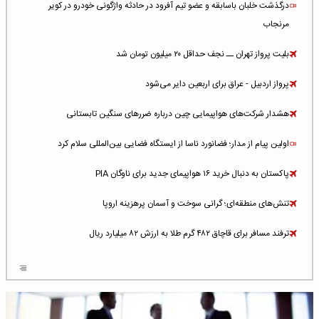
درگذشت خلبان باسابقه و عضو تیم آفرود در حادثه واژگونی خودرو در کویر
مرنجاب
بلیت پرواز تهران ــ نجف حداقل ۲۰ میلیون تومان شد
پرواز اردبیل - عراق برای اربعین دایر می‌شود
هشدار شرکت‌های هواپیمایی چین درباره ضررهای سنگین تابستانی
اولین پیام از مدار؛ فضانورد ناسا از ایستگاه فضایی بین‌المللی سلام کرد
پاکستان به دنبال خرید ۱۶ هواپیمای جدید برای ناوگان PIA
تنش‌های منطقه‌ای؛ گرانی سوخت و آسمان پرهزینه اروپا
ترفند مسافر برای قاچاق ۴۸۲ گرم طلا به ارزش ۸۲ میلیارد ریال
افزایش سطح تهدید برای ایرلاین‌های فعال در خاورمیانه
شلوغ‌ترین فرودگاه‌های اروپا در ۲۰۲۵: لندن، استانبول و پاریس