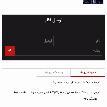
ارسال نظر
جدیدترین‌ها
پربحث‌ترین‌ها
سقف نرخ بلیت پرواز اربعین مشخص شد
سی‌امین سالگرد سانحه پرواز TWA 800؛ انفجار مخزن سوخت، علت سقوط
بوئینگ 747