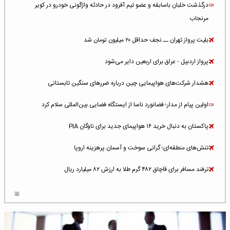
درگذشت خلبان باسابقه و عضو تیم آفرود در حادثه واژگونی خودرو در کویر
مرنجاب
بلیت پرواز تهران ــ نجف حداقل ۲۰ میلیون تومان شد
پرواز اردبیل - عراق برای اربعین دایر می‌شود
هشدار شرکت‌های هواپیمایی چین درباره ضررهای سنگین تابستانی
اولین پیام از مدار؛ فضانورد ناسا از ایستگاه فضایی بین‌المللی سلام کرد
پاکستان به دنبال خرید ۱۶ هواپیمای جدید برای ناوگان PIA
تنش‌های منطقه‌ای؛ گرانی سوخت و آسمان پرهزینه اروپا
ترفند مسافر برای قاچاق ۴۸۲ گرم طلا به ارزش ۸۲ میلیارد ریال
افزایش سطح تهدید برای ایرلاین‌های فعال در خاورمیانه
شلوغ‌ترین فرودگاه‌های اروپا در ۲۰۲۵: لندن، استانبول و پاریس