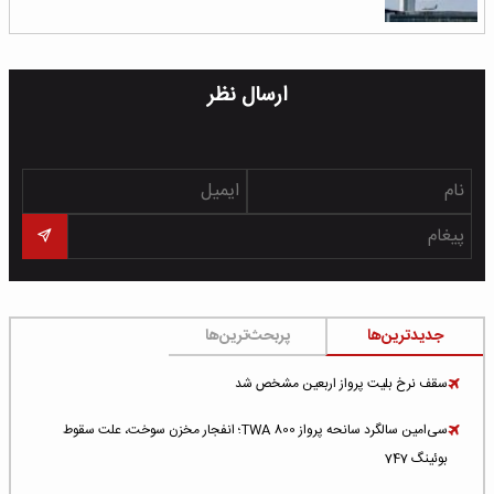
ارسال نظر
جدیدترین‌ها
پربحث‌ترین‌ها
سقف نرخ بلیت پرواز اربعین مشخص شد
سی‌امین سالگرد سانحه پرواز TWA 800؛ انفجار مخزن سوخت، علت سقوط
بوئینگ 747