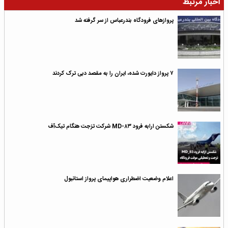
اخبار مرتبط
پروازهای فرودگاه بندرعباس از سر گرفته شد
۷ پرواز دایورت شده، ایران را به مقصد دبی ترک کردند
شکستن ارابه فرود MD-۸۳ شرکت تزجت هنگام تیک‌آف
اعلام وضعیت اضطراری هواپیمای پرواز استانبول