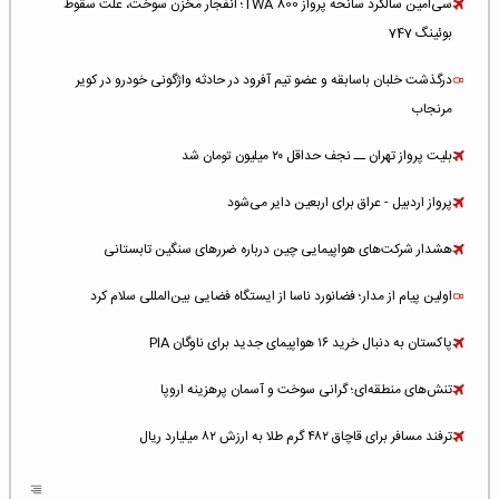
سی‌امین سالگرد سانحه پرواز TWA 800؛ انفجار مخزن سوخت، علت سقوط
بوئینگ 747
درگذشت خلبان باسابقه و عضو تیم آفرود در حادثه واژگونی خودرو در کویر
مرنجاب
بلیت پرواز تهران ــ نجف حداقل ۲۰ میلیون تومان شد
پرواز اردبیل - عراق برای اربعین دایر می‌شود
هشدار شرکت‌های هواپیمایی چین درباره ضررهای سنگین تابستانی
اولین پیام از مدار؛ فضانورد ناسا از ایستگاه فضایی بین‌المللی سلام کرد
پاکستان به دنبال خرید ۱۶ هواپیمای جدید برای ناوگان PIA
تنش‌های منطقه‌ای؛ گرانی سوخت و آسمان پرهزینه اروپا
ترفند مسافر برای قاچاق ۴۸۲ گرم طلا به ارزش ۸۲ میلیارد ریال
افزایش سطح تهدید برای ایرلاین‌های فعال در خاورمیانه