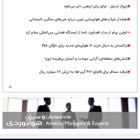
پرواز اردبیل - عراق برای اربعین دایر می‌شود
هشدار شرکت‌های هواپیمایی چین درباره ضررهای سنگین تابستانی
اولین پیام از مدار؛ فضانورد ناسا از ایستگاه فضایی بین‌المللی سلام کرد
پاکستان به دنبال خرید ۱۶ هواپیمای جدید برای ناوگان PIA
تنش‌های منطقه‌ای؛ گرانی سوخت و آسمان پرهزینه اروپا
ترفند مسافر برای قاچاق ۴۸۲ گرم طلا به ارزش ۸۲ میلیارد ریال
افزایش سطح تهدید برای ایرلاین‌های فعال در خاورمیانه
شلوغ‌ترین فرودگاه‌های اروپا در ۲۰۲۵: لندن، استانبول و پاریس
پخش زنده پرواز سیزدهم موشک استارشیپ اسپیس‌ایکس [جمعه ساعت ۰۱:۴۵]
افزایش ۶ میلیارد دلاری هزینه‌ سوخت یونایتد ایرلاینز
هوش مصنوعی وارد تعمیر و بازرسی موتورهای هواپیما شد