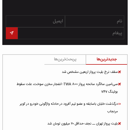
جدیدترین‌ها
پربحث‌ترین‌ها
سقف نرخ بلیت پرواز اربعین مشخص شد
سی‌امین سالگرد سانحه پرواز TWA 800؛ انفجار مخزن سوخت، علت سقوط
بوئینگ 747
درگذشت خلبان باسابقه و عضو تیم آفرود در حادثه واژگونی خودرو در کویر
مرنجاب
بلیت پرواز تهران ــ نجف حداقل ۲۰ میلیون تومان شد