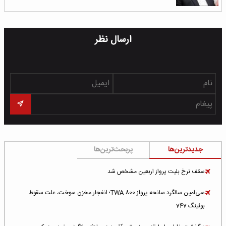
ارسال نظر
جدیدترین‌ها
پربحث‌ترین‌ها
سقف نرخ بلیت پرواز اربعین مشخص شد
سی‌امین سالگرد سانحه پرواز TWA 800؛ انفجار مخزن سوخت، علت سقوط
بوئینگ 747