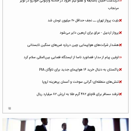
درگذشت خلبان باسابقه و عضو تیم آفرود در حادثه واژگونی خودرو در کویر
مرنجاب
بلیت پرواز تهران ــ نجف حداقل ۲۰ میلیون تومان شد
پرواز اردبیل - عراق برای اربعین دایر می‌شود
هشدار شرکت‌های هواپیمایی چین درباره ضررهای سنگین تابستانی
اولین پیام از مدار؛ فضانورد ناسا از ایستگاه فضایی بین‌المللی سلام کرد
پاکستان به دنبال خرید ۱۶ هواپیمای جدید برای ناوگان PIA
تنش‌های منطقه‌ای؛ گرانی سوخت و آسمان پرهزینه اروپا
ترفند مسافر برای قاچاق ۴۸۲ گرم طلا به ارزش ۸۲ میلیارد ریال
افزایش سطح تهدید برای ایرلاین‌های فعال در خاورمیانه
شلوغ‌ترین فرودگاه‌های اروپا در ۲۰۲۵: لندن، استانبول و پاریس