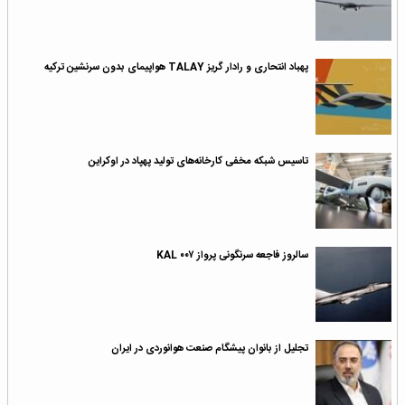
پهباد انتحاری و رادار گریز TALAY هواپیمای بدون سرنشین ترکیه
تاسیس شبکه مخفی کارخانه‌های تولید پهپاد در اوکراین
سالروز فاجعه سرنگونی پرواز KAL ۰۰۷
تجلیل از بانوان پیشگام صنعت هوانوردی در ایران