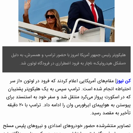
هلیکوپتر رئیس جمهور آمریکا امروز با حضور ترامپ و همسرش، به دلیل
«مشکل هیدرولیک» ناچار به فرود اضطراری در فرودگاه لوتون شد.
کن نیوز
| مقام‌های آمریکایی اعلام کردند که فرود در لوتون «از سر
احتیاط» انجام شده است. ترامپ سپس به یک هلیکوپتر پشتیبان
که در اسکورت پرواز می‌کرد منتقل شد و سفر خود به استنستد برای
پیوستن به هواپیمای ایرفورس وان را ادامه داد. ترامپ با ۲۰ دقیقه
تأخیر به مقصد رسید.
تصاویر منتشرشده حضور خودروهای امدادی و نیروهای پلیس مسلح