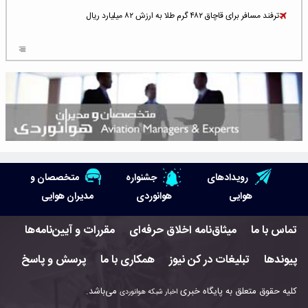
ترفند مسافر برای قاچاق ۴۸۲ گرم طلا به ارزش ۸۲ میلیارد ریال
افزایش سطح تهدید برای ایرلاین‌های فعال در خاورمیانه
شلوغ‌ترین فرودگاه‌های اروپا در ۲۰۲۵: لندن، استانبول و پاریس
پخش زنده پرواز سیزدهم موشک استارشیپ اسپیس‌ایکس [جمعه ساعت ۰۱:۴۵]
افزایش ۶ میلیارد دلاری هزینه‌ سوخت یونایتد ایرلاینز
هوش مصنوعی وارد تعمیر و بازرسی موتورهای هواپیما شد
رویدادهای
جشنواره
متخصصان و
حمله هوایی به تأسیسات فرودگاه سمنان
هوایی
هوانوردی
مدیران هوایی
استخدام در صنعت هوانوردی کانادا با آموزش رایگان و حقوق ۱۲۷ هزار دلاری
تماس با ما
میثاق‌نامه اخلاق حرفه‌ای
مقررات و آیین‌نامه‌ها
اعزام سه مهمان جدید به ایستگاه فضایی بین‌المللی
پیوندها
تبلیغات در کن نیوز
همکاری با ما
پرسش و پاسخ
نوید می‌دهم که ایرلاین‌های خارجی به کشور برمی‌گردند
کلیه حقوق متعلق به پایگاه خبری
می‌باشد.
اخبار شبکه هوانوردی
چند هواپیما در ایرلاین‌های ایران فعال هستند؟