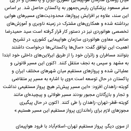
میان روسای سازمان هواپیمایی کشوری ایران و پاکستان و در پی
سفر مسعود پزشکیان رئیس‌جمهور به پاکستان حاصل شد. بر اساس
این سند، علاوه بر افزایش پروازها، محدودیت‌های مسیرهای هوایی
برداشته شده و همکاری‌های مشترک در زمینه ناوبری و آموزش‌های
تخصصی هوانوردی نیز در دستور کار قرار گرفته است.سید حمیدرضا
صانعی، معاون هوانوردی سازمان هواپیمایی کشوری، در تشریح
اهمیت این توافق گفت: «سال‌ها پاکستانی‌ها درخواست داشتند
بتوانند مسافران و زائران خود را از طریق ایرلاین‌های داخلی خود ابتدا
به مشهد و سپس به نجف منتقل کنند. اکنون این مسیر قانونی و
عملیاتی شده و پروازهای مستقیم میان شهرهای مختلف ایران و
پاکستان در حال توسعه است.»وی با اشاره به مسیر پر متقاضی
کویته–زاهدان افزود: «این مسیر پیش‌تر هیچ پرواز مستقیمی نداشت
و تجار و بازرگانان مجبور بودند مسیر طولانی و پیچیده‌ای مانند
کویته–قطر–تهران–زاهدان را طی کنند. اکنون در حال پیگیری
مجوزهای لازم برای راه‌اندازی پرواز مستقیم این مسیر هستیم.»
از سوی دیگر، پرواز مستقیم تهران–اسلام‌آباد با فرود هواپیمای