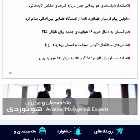
هشدار شرکت‌های هواپیمایی چین درباره ضررهای سنگین تابستانی
اولین پیام از مدار؛ فضانورد ناسا از ایستگاه فضایی بین‌المللی سلام کرد
پاکستان به دنبال خرید ۱۶ هواپیمای جدید برای ناوگان PIA
تنش‌های منطقه‌ای؛ گرانی سوخت و آسمان پرهزینه اروپا
ترفند مسافر برای قاچاق ۴۸۲ گرم طلا به ارزش ۸۲ میلیارد ریال
افزایش سطح تهدید برای ایرلاین‌های فعال در خاورمیانه
شلوغ‌ترین فرودگاه‌های اروپا در ۲۰۲۵: لندن، استانبول و پاریس
پخش زنده پرواز سیزدهم موشک استارشیپ اسپیس‌ایکس [جمعه ساعت ۰۱:۴۵]
افزایش ۶ میلیارد دلاری هزینه‌ سوخت یونایتد ایرلاینز
هوش مصنوعی وارد تعمیر و بازرسی موتورهای هواپیما شد
رویدادهای
جشنواره
متخصصان و
حمله هوایی به تأسیسات فرودگاه سمنان
هوایی
هوانوردی
مدیران هوایی