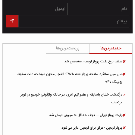
جدیدترین‌ها
پربحث‌ترین‌ها
سقف نرخ بلیت پرواز اربعین مشخص شد
سی‌امین سالگرد سانحه پرواز TWA 800؛ انفجار مخزن سوخت، علت سقوط
بوئینگ 747
درگذشت خلبان باسابقه و عضو تیم آفرود در حادثه واژگونی خودرو در کویر
مرنجاب
بلیت پرواز تهران ــ نجف حداقل ۲۰ میلیون تومان شد
پرواز اردبیل - عراق برای اربعین دایر می‌شود