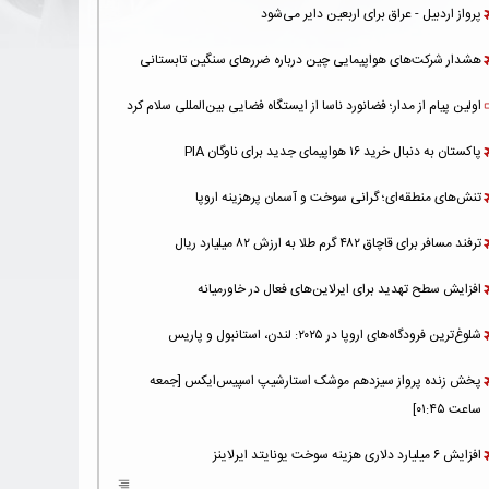
پرواز اردبیل - عراق برای اربعین دایر می‌شود
هشدار شرکت‌های هواپیمایی چین درباره ضررهای سنگین تابستانی
اولین پیام از مدار؛ فضانورد ناسا از ایستگاه فضایی بین‌المللی سلام کرد
پاکستان به دنبال خرید ۱۶ هواپیمای جدید برای ناوگان PIA
تنش‌های منطقه‌ای؛ گرانی سوخت و آسمان پرهزینه اروپا
ترفند مسافر برای قاچاق ۴۸۲ گرم طلا به ارزش ۸۲ میلیارد ریال
افزایش سطح تهدید برای ایرلاین‌های فعال در خاورمیانه
شلوغ‌ترین فرودگاه‌های اروپا در ۲۰۲۵: لندن، استانبول و پاریس
پخش زنده پرواز سیزدهم موشک استارشیپ اسپیس‌ایکس [جمعه
ساعت ۰۱:۴۵]
افزایش ۶ میلیارد دلاری هزینه‌ سوخت یونایتد ایرلاینز