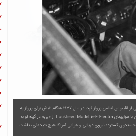
آملیا مری ارهارت، پیشگام هوانوردی و نخستین زنی که به تنهایی از اقیانوس اطلس پرواز کرد، در سال ۱۹۳۷ هنگام تلاش برای پرواز به
دور دنیا به طرز مرموزی ناپدید شد. او به همراه ناوبرش فرد نونان با هواپیمای Lockheed Model 10-E Electra از «لِی» در گینه نو به
ات جستجوی گسترده نیروی دریایی و هوایی آمریکا هیچ نتیجه‌ای نداشت