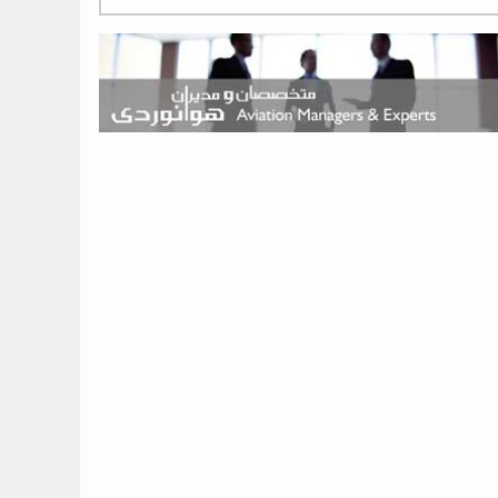
هوش مصنوعی وارد تعمیر و بازرسی موتورهای هواپیما شد
حمله هوایی به تأسیسات فرودگاه سمنان
استخدام در صنعت هوانوردی کانادا با آموزش رایگان و حقوق ۱۲۷ هزار
دلاری
اعزام سه مهمان جدید به ایستگاه فضایی بین‌المللی
نوید می‌دهم که ایرلاین‌های خارجی به کشور برمی‌گردند
چند هواپیما در ایرلاین‌های ایران فعال هستند؟
نوید می‌دهم که ایرلاین‌های خارجی به کشور برمی‌گردند
از بارگیری چمدان‌ها تا کابین خلبان؛ رؤیایی که با یک باور اشتباه متوقف
نشد
بازار پرواز‌های اربعین ۱۴۰۵ با سال‌های گذشته متفاوت خواهد بود
جنگنده نسل ششم اف-47 بوئینگ متفاوت با تمام پیش بینی ها