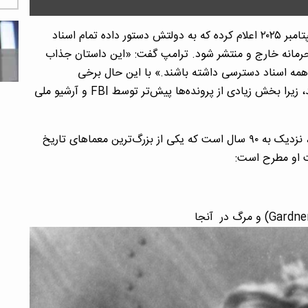
| دونالد ترامپ رئیس‌جمهور آمریکا در تاریخ ۲۶ سپتامبر ۲۰۲۵ اعلام کرده که به دولتش دستور داده تمام اسناد
 محرمانه خارج و منتشر شود. ترامپ گفت: «این داستان جذاب
ه همه اسناد دسترسی داشته باشند.» با این حال برخی
کارشناسان تردید دارند که اسناد تازه‌ای وجود داشته باشد، زیرا بخش زیادی از پرونده‌ها پیش‌تر توسط FBI و آرشیو ملی
به گزارش کن نیوز، ناپدید شدن این زن هوانورد آمریکایی، نزدیک به ۹۰ سال است که یکی از بزرگ‌ترین معماهای تاریخ
ت او مطرح است: