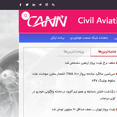
ی
ماهنامه شبکه صنعت هوانوردی
برنامه تراتل
جدیدترین‌ها
پربحث‌ترین‌ها
سقف نرخ بلیت پرواز اربعین مشخص شد
سی‌امین سالگرد سانحه پرواز TWA 800؛ انفجار مخزن سوخت، علت
سقوط بوئینگ 747
درگذشت خلبان باسابقه و عضو تیم آفرود در حادثه واژگونی خودرو در
کویر مرنجاب
بلیت پرواز تهران ــ نجف حداقل ۲۰ میلیون تومان شد