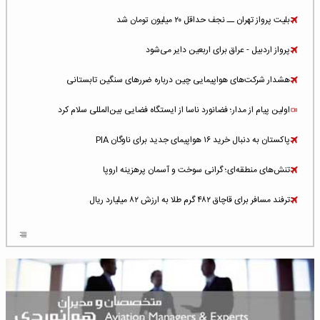
بلیت پرواز تهران ــ نجف حداقل ۲۰ میلیون تومان شد
پرواز اردبیل - عراق برای اربعین دایر می‌شود
هشدار شرکت‌های هواپیمایی چین درباره ضررهای سنگین تابستانی
اولین پیام از مدار؛ فضانورد ناسا از ایستگاه فضایی بین‌المللی سلام کرد
پاکستان به دنبال خرید ۱۶ هواپیمای جدید برای ناوگان PIA
تنش‌های منطقه‌ای؛ گرانی سوخت و آسمان پرهزینه اروپا
ترفند مسافر برای قاچاق ۴۸۲ گرم طلا به ارزش ۸۲ میلیارد ریال
افزایش سطح تهدید برای ایرلاین‌های فعال در خاورمیانه
شلوغ‌ترین فرودگاه‌های اروپا در ۲۰۲۵: لندن، استانبول و پاریس
پخش زنده پرواز سیزدهم موشک استارشیپ اسپیس‌ایکس [جمعه ساعت ۰۱:۴۵]
افزایش ۶ میلیارد دلاری هزینه‌ سوخت یونایتد ایرلاینز