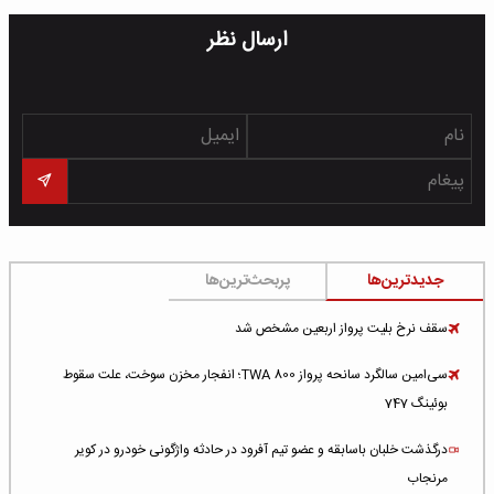
ارسال نظر
جدیدترین‌ها
پربحث‌ترین‌ها
سقف نرخ بلیت پرواز اربعین مشخص شد
سی‌امین سالگرد سانحه پرواز TWA 800؛ انفجار مخزن سوخت، علت سقوط
بوئینگ 747
درگذشت خلبان باسابقه و عضو تیم آفرود در حادثه واژگونی خودرو در کویر
مرنجاب