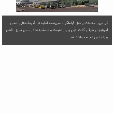
‌کن نیوز| محمدعلی نائل قراملکی، سرپرست اداره کل فرودگاه‌های استان
آذربایجان شرقی گفت: این پرواز شنبه‌ها و سه‌شنبه‌ها در مسیر تبریز - قشم
و بالعکس انجام خواهد شد.