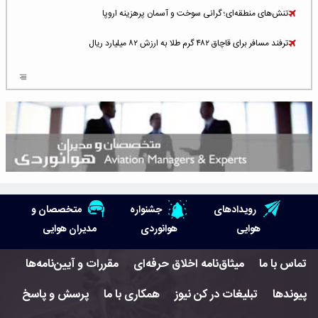
تنش‌های منطقه‌ای؛ گرانی سوخت و آسمان پرهزینه اروپا
ترفند مسافر برای قاچاق ۴۸۲ گرم طلا به ارزش ۸۲ میلیارد ریال
افزایش سطح تهدید برای ایرلاین‌های فعال در خاورمیانه
شلوغ‌ترین فرودگاه‌های اروپا در ۲۰۲۵: لندن، استانبول و پاریس
پخش زنده پرواز سیزدهم موشک استارشیپ اسپیس‌ایکس [جمعه ساعت ۰۱:۴۵]
افزایش ۶ میلیارد دلاری هزینه‌ سوخت یونایتد ایرلاینز
هوش مصنوعی وارد تعمیر و بازرسی موتورهای هواپیما شد
رویدادهای
جشنواره
متخصصان و
حمله هوایی به تأسیسات فرودگاه سمنان
هوایی
هوانوردی
مدیران هوایی
استخدام در صنعت هوانوردی کانادا با آموزش رایگان و حقوق ۱۲۷ هزار دلاری
تماس با ما
میثاق‌نامه اخلاق حرفه‌ای
مقررات و آیین‌نامه‌ها
اعزام سه مهمان جدید به ایستگاه فضایی بین‌المللی
پیوندها
تبلیغات در کن نیوز
همکاری با ما
پرسش و پاسخ
نوید می‌دهم که ایرلاین‌های خارجی به کشور برمی‌گردند