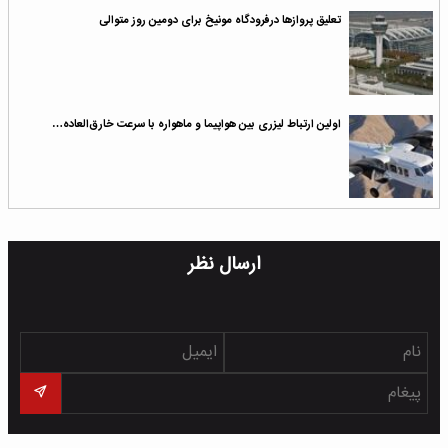
تعلیق پروازها درفرودگاه مونیخ برای دومین روز متوالی
اولین ارتباط لیزری بین هواپیما و ماهواره با سرعت خارق‌العاده…
ارسال نظر