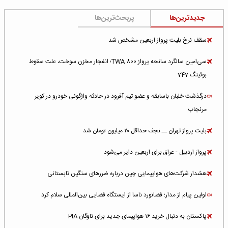
جدیدترین‌ها
پربحث‌ترین‌ها
سقف نرخ بلیت پرواز اربعین مشخص شد
سی‌امین سالگرد سانحه پرواز TWA 800؛ انفجار مخزن سوخت، علت سقوط
بوئینگ 747
درگذشت خلبان باسابقه و عضو تیم آفرود در حادثه واژگونی خودرو در کویر
مرنجاب
بلیت پرواز تهران ــ نجف حداقل ۲۰ میلیون تومان شد
پرواز اردبیل - عراق برای اربعین دایر می‌شود
هشدار شرکت‌های هواپیمایی چین درباره ضررهای سنگین تابستانی
اولین پیام از مدار؛ فضانورد ناسا از ایستگاه فضایی بین‌المللی سلام کرد
پاکستان به دنبال خرید ۱۶ هواپیمای جدید برای ناوگان PIA