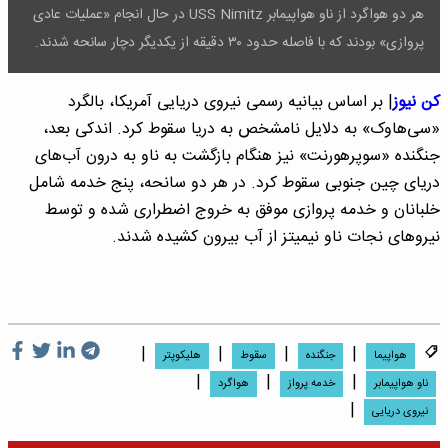
هر دو هواگرد از ناو هواپیمابر USS Nimitz در حال انجام «عملیات عادی
پروازی» بودند که با فاصله حدود ۳۰ دقیقه از یکدیگر دچار سانحه شدند.
کن نیوز
| بر اساس بیانیه رسمی نیروی دریایی آمریکا، بالگرد
«سی‌هاوک» به دلایل نامشخص به دریا سقوط کرد. اندکی بعد،
جنگنده «سوپرهورنت» نیز هنگام بازگشت به ناو به درون آب‌های
دریای چین جنوبی سقوط کرد. در هر دو سانحه، پنج خدمه شامل
خلبانان و خدمه پروازی موفق به خروج اضطراری شده و توسط
نیروهای نجات ناو نیمیتز از آب بیرون کشیده شدند.
|
|
|
|
هواپیما
جنگنده
سقوط
هلیکوپتر
|
|
|
ناو هواپیمابر
خدمه پرواز
هواگرد
|
نیروی دریایی