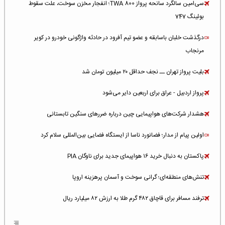
سی‌امین سالگرد سانحه پرواز TWA 800؛ انفجار مخزن سوخت، علت سقوط
بوئینگ 747
درگذشت خلبان باسابقه و عضو تیم آفرود در حادثه واژگونی خودرو در کویر
مرنجاب
بلیت پرواز تهران ــ نجف حداقل ۲۰ میلیون تومان شد
پرواز اردبیل - عراق برای اربعین دایر می‌شود
هشدار شرکت‌های هواپیمایی چین درباره ضررهای سنگین تابستانی
اولین پیام از مدار؛ فضانورد ناسا از ایستگاه فضایی بین‌المللی سلام کرد
پاکستان به دنبال خرید ۱۶ هواپیمای جدید برای ناوگان PIA
تنش‌های منطقه‌ای؛ گرانی سوخت و آسمان پرهزینه اروپا
ترفند مسافر برای قاچاق ۴۸۲ گرم طلا به ارزش ۸۲ میلیارد ریال
افزایش سطح تهدید برای ایرلاین‌های فعال در خاورمیانه