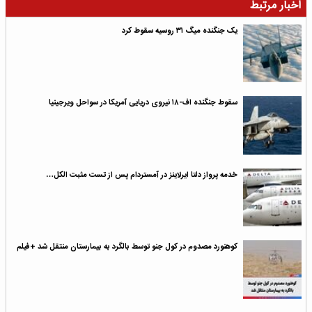
اخبار مرتبط
یک جنگنده میگ ۳۱ روسیه سقوط کرد
سقوط جنگنده اف-۱۸ نیروی دریایی آمریکا در سواحل ویرجینیا
خدمه پرواز دلتا ایرلاینز در آمستردام پس از تست مثبت الکل…
کوهنورد مصدوم در کول جنو توسط بالگرد به بیمارستان منتقل شد +فیلم