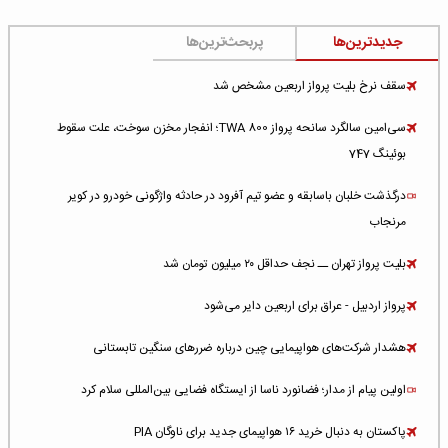
جدیدترین‌ها
پربحث‌ترین‌ها
سقف نرخ بلیت پرواز اربعین مشخص شد
سی‌امین سالگرد سانحه پرواز TWA 800؛ انفجار مخزن سوخت، علت سقوط
بوئینگ 747
درگذشت خلبان باسابقه و عضو تیم آفرود در حادثه واژگونی خودرو در کویر
مرنجاب
بلیت پرواز تهران ــ نجف حداقل ۲۰ میلیون تومان شد
پرواز اردبیل - عراق برای اربعین دایر می‌شود
هشدار شرکت‌های هواپیمایی چین درباره ضررهای سنگین تابستانی
اولین پیام از مدار؛ فضانورد ناسا از ایستگاه فضایی بین‌المللی سلام کرد
پاکستان به دنبال خرید ۱۶ هواپیمای جدید برای ناوگان PIA