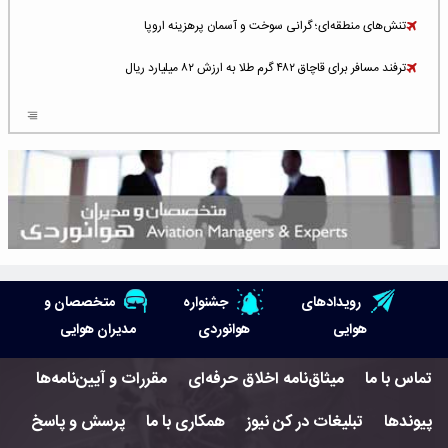
تنش‌های منطقه‌ای؛ گرانی سوخت و آسمان پرهزینه اروپا
ترفند مسافر برای قاچاق ۴۸۲ گرم طلا به ارزش ۸۲ میلیارد ریال
افزایش سطح تهدید برای ایرلاین‌های فعال در خاورمیانه
شلوغ‌ترین فرودگاه‌های اروپا در ۲۰۲۵: لندن، استانبول و پاریس
پخش زنده پرواز سیزدهم موشک استارشیپ اسپیس‌ایکس [جمعه ساعت ۰۱:۴۵]
افزایش ۶ میلیارد دلاری هزینه‌ سوخت یونایتد ایرلاینز
هوش مصنوعی وارد تعمیر و بازرسی موتورهای هواپیما شد
رویدادهای
جشنواره
متخصصان و
حمله هوایی به تأسیسات فرودگاه سمنان
هوایی
هوانوردی
مدیران هوایی
استخدام در صنعت هوانوردی کانادا با آموزش رایگان و حقوق ۱۲۷ هزار دلاری
تماس با ما
میثاق‌نامه اخلاق حرفه‌ای
مقررات و آیین‌نامه‌ها
اعزام سه مهمان جدید به ایستگاه فضایی بین‌المللی
پیوندها
تبلیغات در کن نیوز
همکاری با ما
پرسش و پاسخ
نوید می‌دهم که ایرلاین‌های خارجی به کشور برمی‌گردند