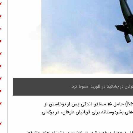
ان در جامائیکا در فلوریدا سقوط کرد.
| یک فروند هواپیمای بیچ‌کرفت کینگ ایر (N30HD) حامل ۱۵ مسافر، اندکی پس از برخاستن از
ای بشردوستانه برای قربانیان طوفان، در برکه‌ای