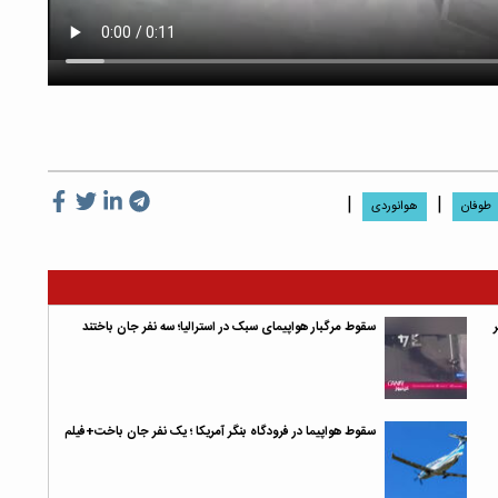
|
|
طوفان
هوانوردى
سقوط مرگبار هواپیمای سبک در استرالیا؛ سه نفر جان باختند
سقوط هواپیما در فرودگاه بنگر آمریکا ؛ یک نفر جان باخت+فیلم