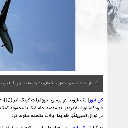
یک فروند هواپیمای حامل کمک‌های بشردوستانه برای قربانیان طوف
کن نیوز
فرودگاه فورت لادردیل به مقصد جامائیکا با محموله کمک‌ه
در کورال اسپرینگز، فلوریدا ایالات متحده سقوط کرد.