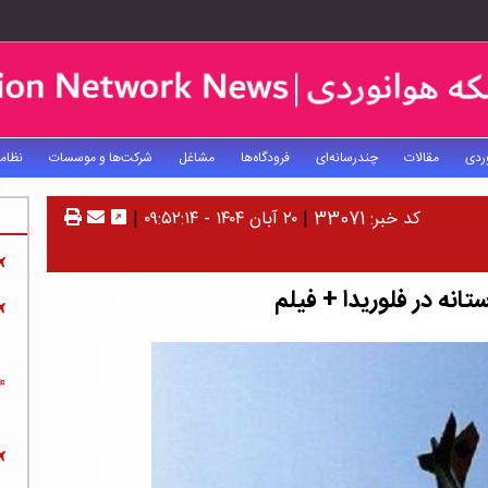
ردی
مقالات
چندرسانه‌ای
فرودگاه‌ها
مشاغل
شرکت‌ها و موسسات
نظام
کد خبر: 33071
|
۲۰ آبان ۱۴۰۴ - ۰۹:۵۲:۱۴
|
ه در فلوریدا + فیلم