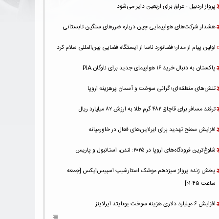
پرواز اردبیل - عراق برای اربعین دایر می‌شود
هشدار شرکت‌های هواپیمایی چین درباره ضررهای سنگین تابستانی
اولین پیام از مدار؛ فضانورد ناسا از ایستگاه فضایی بین‌المللی سلام کرد
پاکستان به دنبال خرید ۱۶ هواپیمای جدید برای ناوگان PIA
تنش‌های منطقه‌ای؛ گرانی سوخت و آسمان پرهزینه اروپا
ترفند مسافر برای قاچاق ۴۸۲ گرم طلا به ارزش ۸۲ میلیارد ریال
افزایش سطح تهدید برای ایرلاین‌های فعال در خاورمیانه
شلوغ‌ترین فرودگاه‌های اروپا در ۲۰۲۵: لندن، استانبول و پاریس
پخش زنده پرواز سیزدهم موشک استارشیپ اسپیس‌ایکس [جمعه
ساعت ۰۱:۴۵]
افزایش ۶ میلیارد دلاری هزینه‌ سوخت یونایتد ایرلاینز