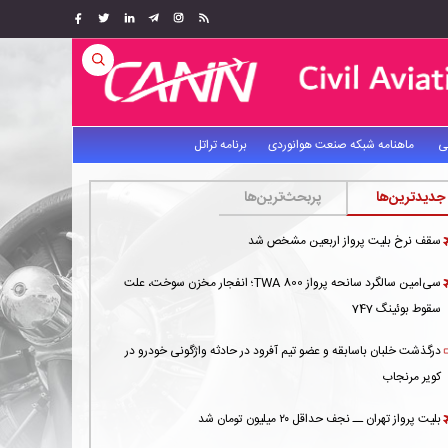
ی
ماهنامه شبکه صنعت هوانوردی
برنامه تراتل
جدیدترین‌ها
پربحث‌ترین‌ها
سقف نرخ بلیت پرواز اربعین مشخص شد
سی‌امین سالگرد سانحه پرواز TWA 800؛ انفجار مخزن سوخت، علت
سقوط بوئینگ 747
درگذشت خلبان باسابقه و عضو تیم آفرود در حادثه واژگونی خودرو در
کویر مرنجاب
بلیت پرواز تهران ــ نجف حداقل ۲۰ میلیون تومان شد