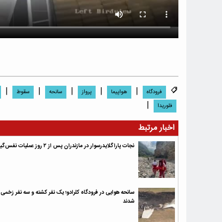
|
|
|
|
|
فرودگاه
هواپیما
پرواز
سانحه
سقوط
|
فلوریدا
اخبار مرتبط
نجات پاراگلایدرسوار در مازندران پس از ۲ روز عملیات نفس‌گیر
سانحه هوایی در فرودگاه کلرادو؛ یک نفر کشته و سه نفر زخمی
شدند