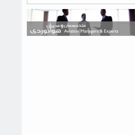
هوش مصنوعی وارد تعمیر و بازرسی موتورهای هواپیما شد
حمله هوایی به تأسیسات فرودگاه سمنان
استخدام در صنعت هوانوردی کانادا با آموزش رایگان و حقوق ۱۲۷ هزار
دلاری
اعزام سه مهمان جدید به ایستگاه فضایی بین‌المللی
نوید می‌دهم که ایرلاین‌های خارجی به کشور برمی‌گردند
چند هواپیما در ایرلاین‌های ایران فعال هستند؟
نوید می‌دهم که ایرلاین‌های خارجی به کشور برمی‌گردند
از بارگیری چمدان‌ها تا کابین خلبان؛ رؤیایی که با یک باور اشتباه متوقف
نشد
بازار پرواز‌های اربعین ۱۴۰۵ با سال‌های گذشته متفاوت خواهد بود
جنگنده نسل ششم اف-47 بوئینگ متفاوت با تمام پیش بینی ها