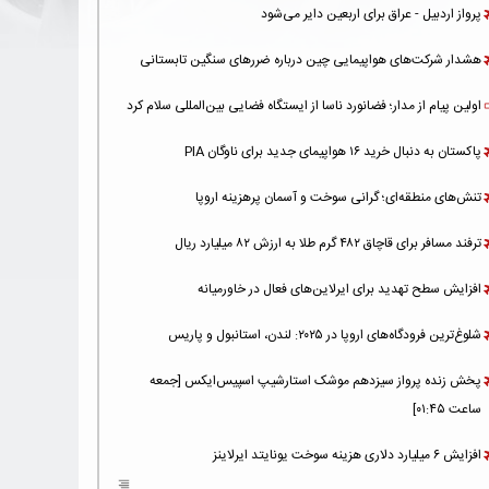
پرواز اردبیل - عراق برای اربعین دایر می‌شود
هشدار شرکت‌های هواپیمایی چین درباره ضررهای سنگین تابستانی
اولین پیام از مدار؛ فضانورد ناسا از ایستگاه فضایی بین‌المللی سلام کرد
پاکستان به دنبال خرید ۱۶ هواپیمای جدید برای ناوگان PIA
تنش‌های منطقه‌ای؛ گرانی سوخت و آسمان پرهزینه اروپا
ترفند مسافر برای قاچاق ۴۸۲ گرم طلا به ارزش ۸۲ میلیارد ریال
افزایش سطح تهدید برای ایرلاین‌های فعال در خاورمیانه
شلوغ‌ترین فرودگاه‌های اروپا در ۲۰۲۵: لندن، استانبول و پاریس
پخش زنده پرواز سیزدهم موشک استارشیپ اسپیس‌ایکس [جمعه
ساعت ۰۱:۴۵]
افزایش ۶ میلیارد دلاری هزینه‌ سوخت یونایتد ایرلاینز