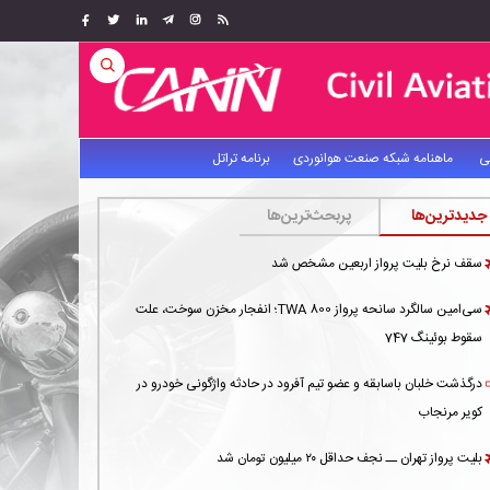
ی
ماهنامه شبکه صنعت هوانوردی
برنامه تراتل
جدیدترین‌ها
پربحث‌ترین‌ها
سقف نرخ بلیت پرواز اربعین مشخص شد
سی‌امین سالگرد سانحه پرواز TWA 800؛ انفجار مخزن سوخت، علت
سقوط بوئینگ 747
درگذشت خلبان باسابقه و عضو تیم آفرود در حادثه واژگونی خودرو در
کویر مرنجاب
بلیت پرواز تهران ــ نجف حداقل ۲۰ میلیون تومان شد