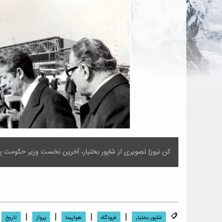
کن نیوز| تصویری از شاپور بختیار، آخرین نخست وزیر حکومت پهلوی را در فرودگ
|
|
|
|
شاپور بختیار
فرودگاه
هواپیما
پرواز
تاریخ