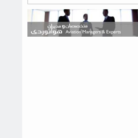
هوش مصنوعی وارد تعمیر و بازرسی موتورهای هواپیما شد
حمله هوایی به تأسیسات فرودگاه سمنان
استخدام در صنعت هوانوردی کانادا با آموزش رایگان و حقوق ۱۲۷ هزار
دلاری
اعزام سه مهمان جدید به ایستگاه فضایی بین‌المللی
نوید می‌دهم که ایرلاین‌های خارجی به کشور برمی‌گردند
چند هواپیما در ایرلاین‌های ایران فعال هستند؟
نوید می‌دهم که ایرلاین‌های خارجی به کشور برمی‌گردند
از بارگیری چمدان‌ها تا کابین خلبان؛ رؤیایی که با یک باور اشتباه متوقف
نشد
بازار پرواز‌های اربعین ۱۴۰۵ با سال‌های گذشته متفاوت خواهد بود
جنگنده نسل ششم اف-47 بوئینگ متفاوت با تمام پیش بینی ها