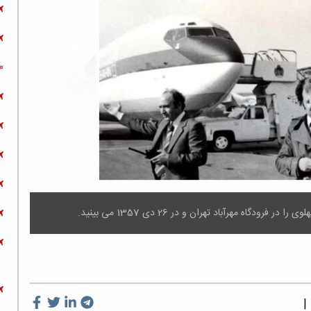
اه مهرآباد تهران و در 26 دی 1357 می بینید.
|