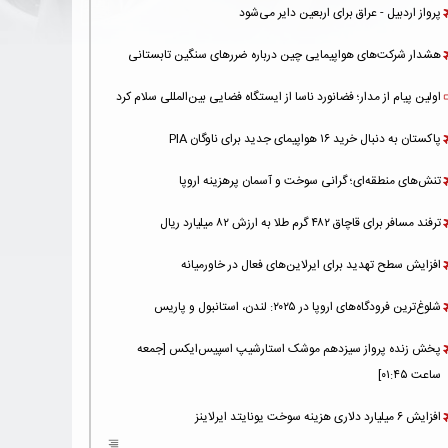
پرواز اردبیل - عراق برای اربعین دایر می‌شود
هشدار شرکت‌های هواپیمایی چین درباره ضررهای سنگین تابستانی
اولین پیام از مدار؛ فضانورد ناسا از ایستگاه فضایی بین‌المللی سلام کرد
پاکستان به دنبال خرید ۱۶ هواپیمای جدید برای ناوگان PIA
تنش‌های منطقه‌ای؛ گرانی سوخت و آسمان پرهزینه اروپا
ترفند مسافر برای قاچاق ۴۸۲ گرم طلا به ارزش ۸۲ میلیارد ریال
افزایش سطح تهدید برای ایرلاین‌های فعال در خاورمیانه
شلوغ‌ترین فرودگاه‌های اروپا در ۲۰۲۵: لندن، استانبول و پاریس
پخش زنده پرواز سیزدهم موشک استارشیپ اسپیس‌ایکس [جمعه
ساعت ۰۱:۴۵]
افزایش ۶ میلیارد دلاری هزینه‌ سوخت یونایتد ایرلاینز