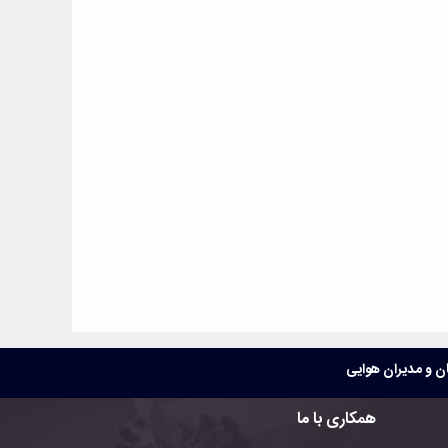
موتوری ایرباس می‌تواند آلایندگی هواپیما را به صفر برساند
شاخص رضایت از فرودگاه‌ها به ۷۴ درصد رسید
از سر‌گیری پروازهای فرودگاه سیرجان پس از چهار ماه وقفه
معافیت مالیاتی واردات و اجاره هواپیما برای همه ایرلاین‌های پاکستانی
ایرلاین های با ۲ فروند هواپیما منحل نمی شوند
ببینید| فرود بی‌نقص هواپیمای نظامی آنتونوف پس از باز نشدن ارابه
فرود چپ
 و مدیران هوایی
همکاری با ما