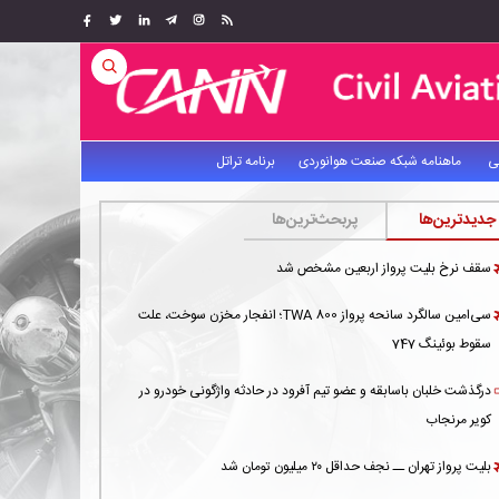
ی
ماهنامه شبکه صنعت هوانوردی
برنامه تراتل
جدیدترین‌ها
پربحث‌ترین‌ها
سقف نرخ بلیت پرواز اربعین مشخص شد
سی‌امین سالگرد سانحه پرواز TWA 800؛ انفجار مخزن سوخت، علت
سقوط بوئینگ 747
درگذشت خلبان باسابقه و عضو تیم آفرود در حادثه واژگونی خودرو در
کویر مرنجاب
بلیت پرواز تهران ــ نجف حداقل ۲۰ میلیون تومان شد