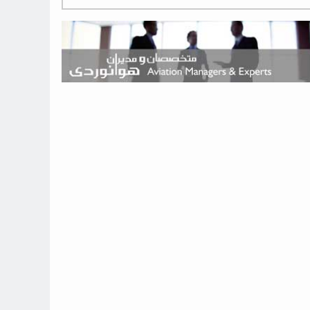
هوش مصنوعی وارد تعمیر و بازرسی موتورهای هواپیما شد
حمله هوایی به تأسیسات فرودگاه سمنان
استخدام در صنعت هوانوردی کانادا با آموزش رایگان و حقوق ۱۲۷ هزار
دلاری
اعزام سه مهمان جدید به ایستگاه فضایی بین‌المللی
نوید می‌دهم که ایرلاین‌های خارجی به کشور برمی‌گردند
چند هواپیما در ایرلاین‌های ایران فعال هستند؟
نوید می‌دهم که ایرلاین‌های خارجی به کشور برمی‌گردند
از بارگیری چمدان‌ها تا کابین خلبان؛ رؤیایی که با یک باور اشتباه متوقف
نشد
بازار پرواز‌های اربعین ۱۴۰۵ با سال‌های گذشته متفاوت خواهد بود
جنگنده نسل ششم اف-47 بوئینگ متفاوت با تمام پیش بینی ها