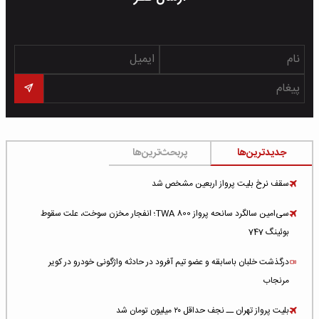
جدیدترین‌ها
پربحث‌ترین‌ها
سقف نرخ بلیت پرواز اربعین مشخص شد
سی‌امین سالگرد سانحه پرواز TWA 800؛ انفجار مخزن سوخت، علت سقوط
بوئینگ 747
درگذشت خلبان باسابقه و عضو تیم آفرود در حادثه واژگونی خودرو در کویر
مرنجاب
بلیت پرواز تهران ــ نجف حداقل ۲۰ میلیون تومان شد