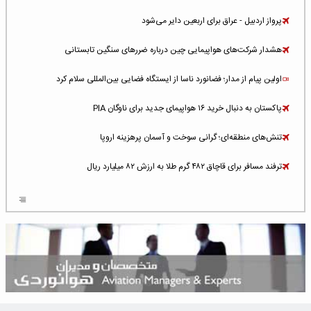
پرواز اردبیل - عراق برای اربعین دایر می‌شود
هشدار شرکت‌های هواپیمایی چین درباره ضررهای سنگین تابستانی
اولین پیام از مدار؛ فضانورد ناسا از ایستگاه فضایی بین‌المللی سلام کرد
پاکستان به دنبال خرید ۱۶ هواپیمای جدید برای ناوگان PIA
تنش‌های منطقه‌ای؛ گرانی سوخت و آسمان پرهزینه اروپا
ترفند مسافر برای قاچاق ۴۸۲ گرم طلا به ارزش ۸۲ میلیارد ریال
افزایش سطح تهدید برای ایرلاین‌های فعال در خاورمیانه
شلوغ‌ترین فرودگاه‌های اروپا در ۲۰۲۵: لندن، استانبول و پاریس
پخش زنده پرواز سیزدهم موشک استارشیپ اسپیس‌ایکس [جمعه ساعت ۰۱:۴۵]
افزایش ۶ میلیارد دلاری هزینه‌ سوخت یونایتد ایرلاینز