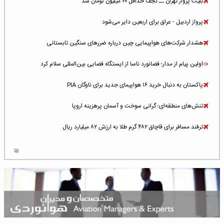
بلیت پرواز تهران ــ نجف حداقل ۲۰ میلیون تومان شد
پرواز اردبیل - عراق برای اربعین دایر می‌شود
هشدار شرکت‌های هواپیمایی چین درباره ضررهای سنگین تابستانی
اولین پیام از مدار؛ فضانورد ناسا از ایستگاه فضایی بین‌المللی سلام کرد
پاکستان به دنبال خرید ۱۶ هواپیمای جدید برای ناوگان PIA
تنش‌های منطقه‌ای؛ گرانی سوخت و آسمان پرهزینه اروپا
ترفند مسافر برای قاچاق ۴۸۲ گرم طلا به ارزش ۸۲ میلیارد ریال
افزایش سطح تهدید برای ایرلاین‌های فعال در خاورمیانه
شلوغ‌ترین فرودگاه‌های اروپا در ۲۰۲۵: لندن، استانبول و پاریس
پخش زنده پرواز سیزدهم موشک استارشیپ اسپیس‌ایکس [جمعه ساعت ۰۱:۴۵]
افزایش ۶ میلیارد دلاری هزینه‌ سوخت یونایتد ایرلاینز