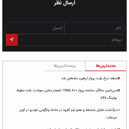
ارسال نظر
جدیدترین‌ها
پربحث‌ترین‌ها
سقف نرخ بلیت پرواز اربعین مشخص شد
سی‌امین سالگرد سانحه پرواز TWA 800؛ انفجار مخزن سوخت، علت سقوط
بوئینگ 747
درگذشت خلبان باسابقه و عضو تیم آفرود در حادثه واژگونی خودرو در کویر
مرنجاب