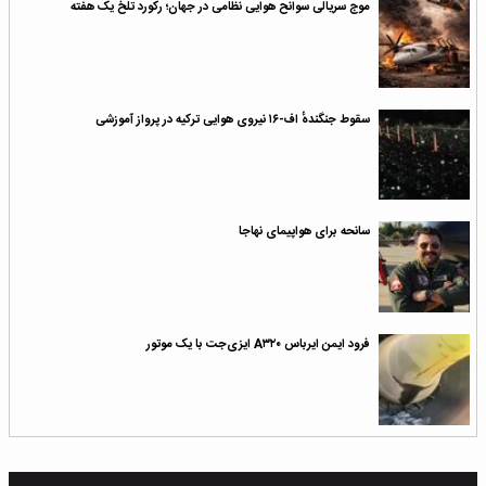
موج سریالی سوانح هوایی نظامی در جهان؛ رکورد تلخ یک هفته
سقوط جنگندهٔ اف-۱۶ نیروی هوایی ترکیه در پرواز آموزشی
سانحه برای هواپیمای نهاجا
فرود ایمن ایرباس A۳۲۰ ایزی‌جت با یک موتور